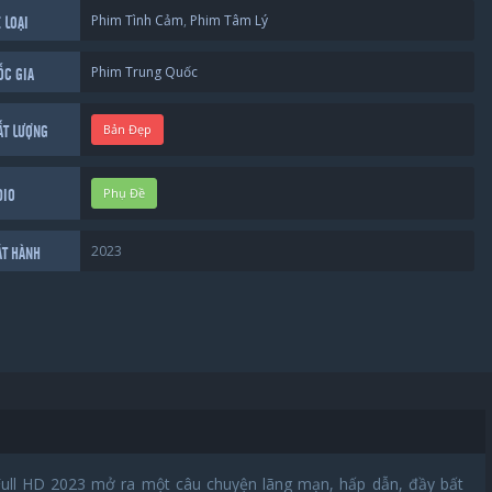
Phim Tình Cảm
,
Phim Tâm Lý
 LOẠI
Phim Trung Quốc
ỐC GIA
Bản Đẹp
ẤT LƯỢNG
Phụ Đề
DIO
2023
ÁT HÀNH
ub Full HD 2023 mở ra một câu chuyện lãng mạn, hấp dẫn, đầy bất