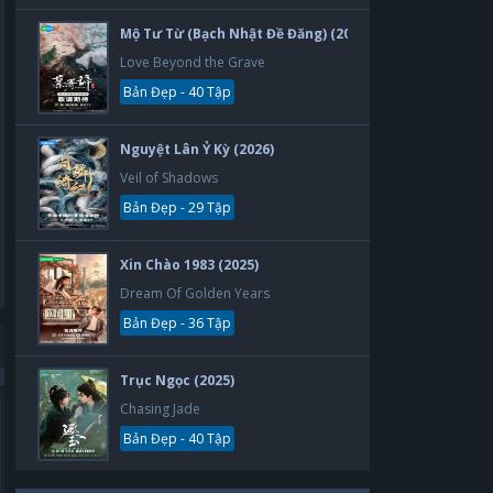
Mộ Tư Từ (Bạch Nhật Đề Đăng) (2026)
Love Beyond the Grave
Bản Đẹp - 40 Tập
Nguyệt Lân Ỷ Kỳ (2026)
Veil of Shadows
Bản Đẹp - 29 Tập
Xin Chào 1983 (2025)
Dream Of Golden Years
Bản Đẹp - 36 Tập
Trục Ngọc (2025)
Chasing Jade
Bản Đẹp
Bản Đẹp
Bản Đẹp - 40 Tập