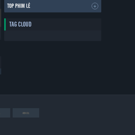
TOP PHIM LẺ
TAG CLOUD
Thẻ Bạn Trai
Yêu Phải Bạn Trai Sao Bắc Đẩu
Boyfriend Card
Vietsub
30 tập
30 tập
2019
2019