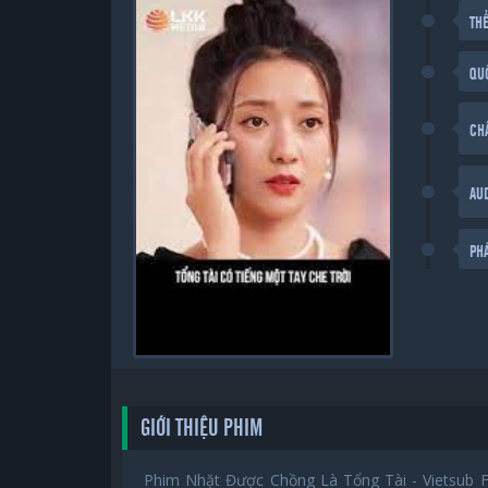
THỂ
QU
CH
AU
PH
GIỚI THIỆU PHIM
Phim Nhặt Được Chồng Là Tổng Tài - Viets