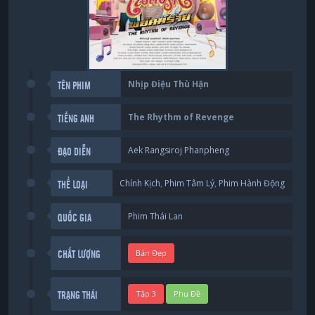
Nhịp Điệu Thù Hận
TÊN PHIM
The Rhythm of Revenge
TIẾNG ANH
Aek Rangsiroj Phanpheng
ĐẠO DIỄN
Chính Kịch
,
Phim Tâm Lý
,
Phim Hành Động
THỂ LOẠI
Phim Thái Lan
QUỐC GIA
Bản Đẹp
CHẤT LƯỢNG
Tập 3
Phụ Đề
TRẠNG THÁI