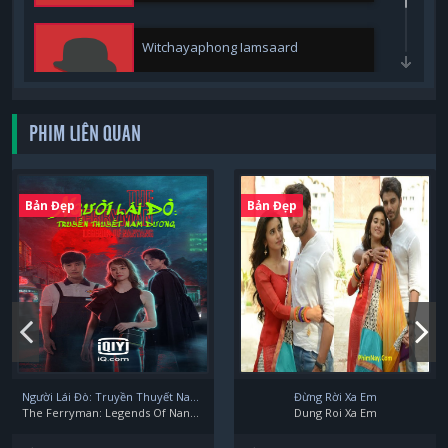
Witchayaphong Iamsaard
PHIM LIÊN QUAN
Bản Đẹp
Bản Đẹp
Người Lái Đò: Truyền Thuyết Nam Dương
Đừng Rời Xa Em
The Ferryman: Legends Of Nanyang
Dung Roi Xa Em