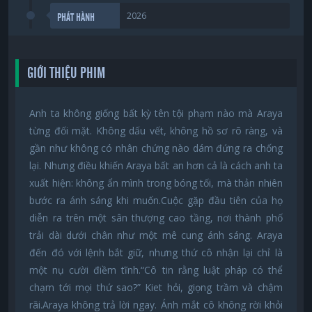
2026
PHÁT HÀNH
GIỚI THIỆU PHIM
Anh ta không giống bất kỳ tên tội phạm nào mà Araya
từng đối mặt. Không dấu vết, không hồ sơ rõ ràng, và
gần như không có nhân chứng nào dám đứng ra chống
lại. Nhưng điều khiến Araya bất an hơn cả là cách anh ta
xuất hiện: không ẩn mình trong bóng tối, mà thản nhiên
bước ra ánh sáng khi muốn.Cuộc gặp đầu tiên của họ
diễn ra trên một sân thượng cao tầng, nơi thành phố
trải dài dưới chân như một mê cung ánh sáng. Araya
đến đó với lệnh bắt giữ, nhưng thứ cô nhận lại chỉ là
một nụ cười điềm tĩnh.“Cô tin rằng luật pháp có thể
chạm tới mọi thứ sao?” Kiet hỏi, giọng trầm và chậm
rãi.Araya không trả lời ngay. Ánh mắt cô không rời khỏi