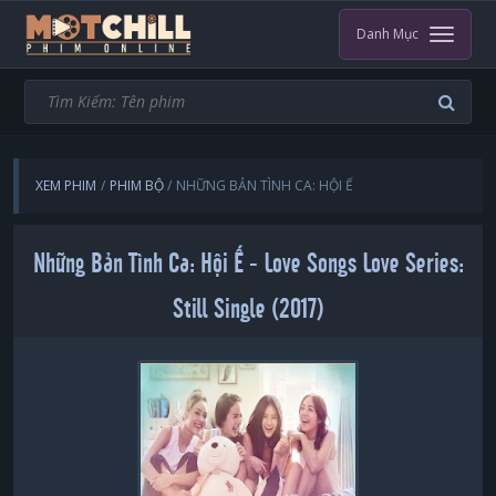
Danh Mục
XEM PHIM
PHIM BỘ
NHỮNG BẢN TÌNH CA: HỘI Ế
Những Bản Tình Ca: Hội Ế - Love Songs Love Series:
Still Single (2017)