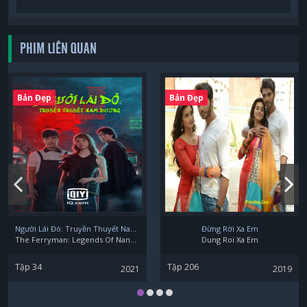
PHIM LIÊN QUAN
Bản Đẹp
Bản Đẹp
Người Lái Đò: Truyền Thuyết Nam Dương
Đừng Rời Xa Em
The Ferryman: Legends Of Nanyang
Dung Roi Xa Em
Tập 34
Tập 206
2021
2019