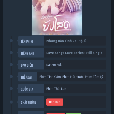
Những Bản Tình Ca: Hội Ế
TÊN PHIM
Love Songs Love Series: Still Single
TIẾNG ANH
Kasem Suk
ĐẠO DIỄN
Phim Tình Cảm
,
Phim Hài Hước
,
Phim Tâm Lý
THỂ LOẠI
Phim Thái Lan
QUỐC GIA
Bản Đẹp
CHẤT LƯỢNG