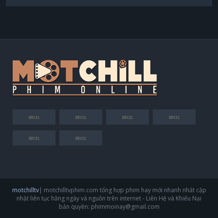
motchilltv
| motchilltvphim.com tổng hợp phim hay mới nhanh nhất cập
nhật liên tục hằng ngày và nguồn trên internet - Liên Hệ và Khiếu Nại
bản quyền:
phimmoinay@gmail.com