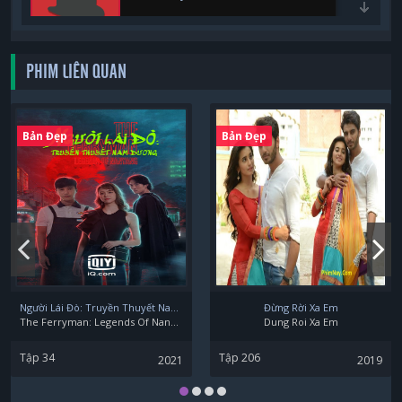
PHIM LIÊN QUAN
Isomura Hayato
Bản Đẹp
Bản Đẹp
Sugimoto Tetta
Emoto Akira
Người Lái Đò: Truyền Thuyết Nam Dương
Đừng Rời Xa Em
The Ferryman: Legends Of Nanyang
Dung Roi Xa Em
Tập 34
Tập 206
2021
2019