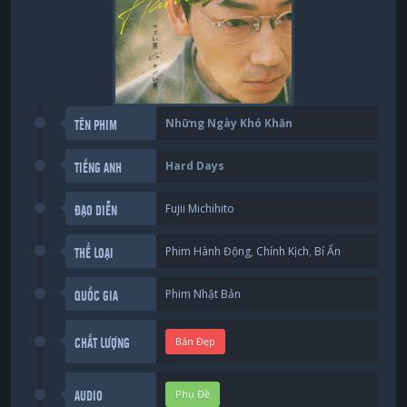
Những Ngày Khó Khăn
TÊN PHIM
Hard Days
TIẾNG ANH
Fujii Michihito
ĐẠO DIỄN
Phim Hành Động
,
Chính Kịch
,
Bí Ẩn
THỂ LOẠI
Phim Nhật Bản
QUỐC GIA
Bản Đẹp
CHẤT LƯỢNG
Phụ Đề
AUDIO