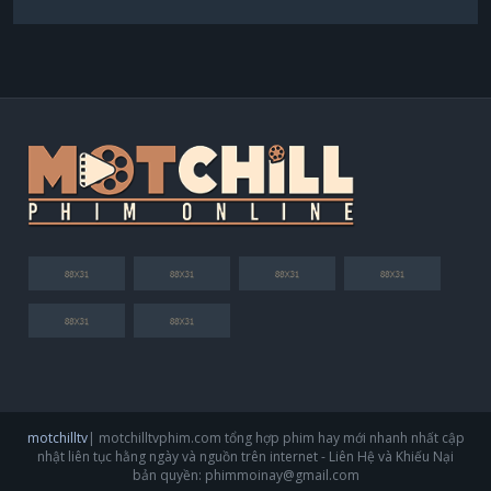
Suruga Taro
Yamanaka Takashi
Kuroba Mario
Komakine Ryusuke
motchilltv
| motchilltvphim.com tổng hợp phim hay mới nhanh nhất cập
nhật liên tục hằng ngày và nguồn trên internet - Liên Hệ và Khiếu Nại
bản quyền:
phimmoinay@gmail.com