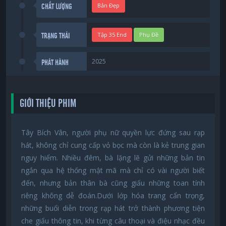
Bản Đẹp
CHẤT LƯỢNG
Tập 35 End
Phụ Đề
TRẠNG THÁI
2025
PHÁT HÀNH
GIỚI THIỆU PHIM
Tây Bích Vân, người phụ nữ quyền lực đứng sau rạp
hát, không chỉ cung cấp vỏ bọc mà còn là kẻ trung gian
nguy hiểm. Nhiều đêm, bà lặng lẽ gửi những bản tin
ngắn qua hệ thống mật mã mà chỉ có vài người biết
đến, nhưng bản thân bà cũng giấu những toan tính
riêng không dễ đoán.Dưới lớp hóa trang cẩn trọng,
những buổi diễn trong rạp hát trở thành phương tiện
che giấu thông tin, khi từng câu thoại và điệu nhạc đều