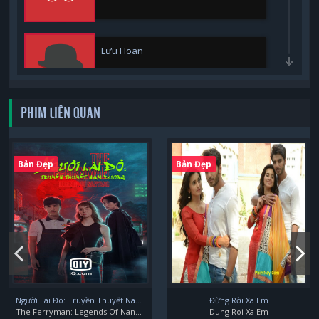
Lưu Hoan
PHIM LIÊN QUAN
Tiêu Cương
Bản Đẹp
Bản Đẹp
Trương Nhất Sơn
Trương Thiên Ái
Người Lái Đò: Truyền Thuyết Nam Dương
Đừng Rời Xa Em
The Ferryman: Legends Of Nanyang
Dung Roi Xa Em