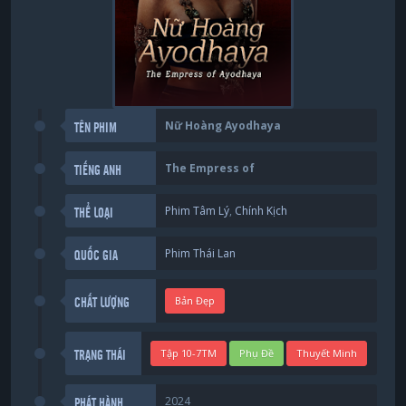
Nữ Hoàng Ayodhaya
TÊN PHIM
The Empress of
TIẾNG ANH
Phim Tâm Lý
,
Chính Kịch
THỂ LOẠI
Phim Thái Lan
QUỐC GIA
Bản Đẹp
CHẤT LƯỢNG
Tập 10-7TM
Phụ Đề
Thuyết Minh
TRẠNG THÁI
2024
PHÁT HÀNH