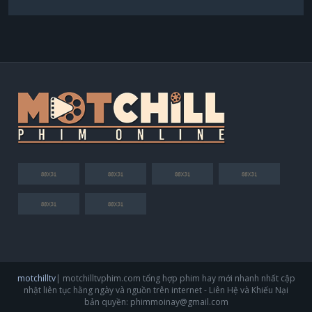
motchilltv
| motchilltvphim.com tổng hợp phim hay mới nhanh nhất cập
nhật liên tục hằng ngày và nguồn trên internet - Liên Hệ và Khiếu Nại
bản quyền:
phimmoinay@gmail.com