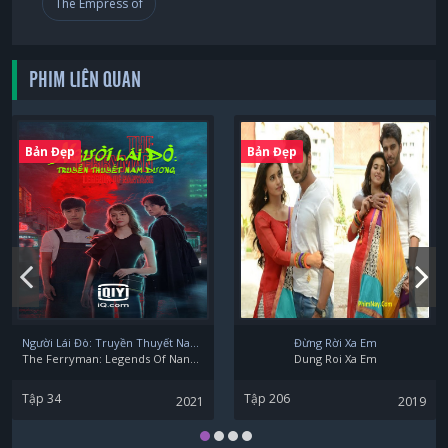
The Empress of
Pei Panward Hemmanee
PHIM LIÊN QUAN
Bint Sireethorn Leearamwat
Bản Đẹp
Bản Đẹp
Fern Nopjira Lerkkajornnamkul
Người Lái Đò: Truyền Thuyết Nam Dương
Đừng Rời Xa Em
The Ferryman: Legends Of Nanyang
Dung Roi Xa Em
Tập 34
Tập 206
2021
2019