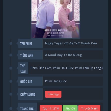
Ngày Tuyệt Vời Để Trở Thành Cún
TÊN PHIM
A Good Day To Be A Dog
TIẾNG ANH
THỂ
Phim Tình Cảm
,
Phim Hài Hước
,
Phim Tâm Lý
,
Lãng Mạng
,
LOẠI
Phim Hàn Quốc
QUỐC GIA
Bản Đẹp
CHẤT LƯỢNG
Tập 14-12TM
Phụ Đề
Thuyết Minh
TRẠNG THÁI