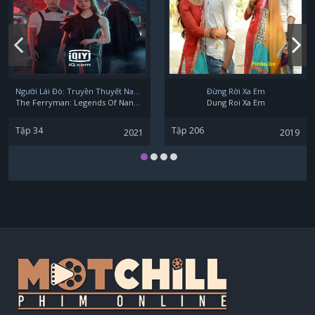
Lee Seo-el
Park Gyu-Young
Người Lái Đò: Truyền Thuyết Nam Dương
Đừng Rời Xa Em
The Ferryman: Legends Of Nanyang
Dung Roi Xa Em
Tập 34
Tập 206
2021
2019
Ryu Abel
Song Young-ah