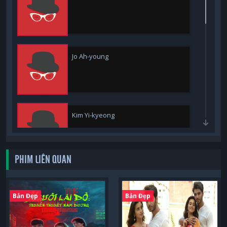
Jo Ah-young
Kim Yi-kyeong
PHIM LIÊN QUAN
Lee Hyun-woo
Bản Đẹp
Bản Đẹp