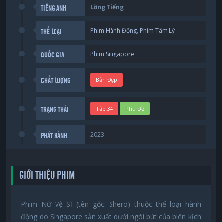
Lồng Tiếng
TIẾNG ANH
Phim Hành Động
,
Phim Tâm Lý
THỂ LOẠI
Phim Singapore
QUỐC GIA
Bản Đẹp
CHẤT LƯỢNG
Tập 34
Phụ Đề
TRẠNG THÁI
2023
PHÁT HÀNH
GIỚI THIỆU PHIM
Phim Nữ Vệ Sĩ (tên gốc: Shero) thuộc thể loại hành
động do Singapore sản xuất dưới ngòi bút của biên kịch