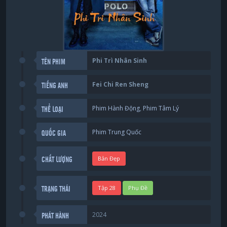
Phi Trì Nhân Sinh
TÊN PHIM
Fei Chi Ren Sheng
TIẾNG ANH
Phim Hành Động
,
Phim Tâm Lý
THỂ LOẠI
Phim Trung Quốc
QUỐC GIA
Bản Đẹp
CHẤT LƯỢNG
Tập 28
Phụ Đề
TRẠNG THÁI
2024
PHÁT HÀNH