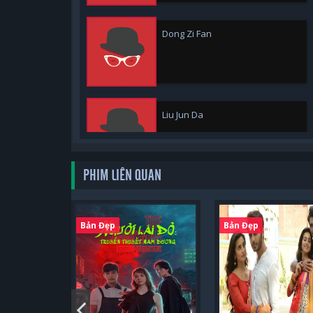
Dong Zi Fan
Liu Jun Da
PHIM LIÊN QUAN
Wang Ze Xuan
Bản Đẹp
Bản Đẹp
Zhou Wei Wei