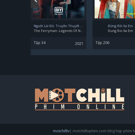
Hu Shi Wen
Người Lái Đò: Truyền Thuyết Nam Dương
Đừng Rời Xa Em
The Ferryman: Legends Of Nanyang
Dung Roi Xa Em
Tập 34
Tập 206
2021
motchilltv
| motchilltvphim.com tổng hợp phim ha