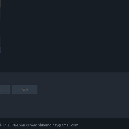
Thẻ Bạn Trai
Yêu Phải Bạn Trai Sao Bắc Đẩu
Boyfriend Card
Vietsub
30 tập
30 tập
2019
2019
và Khiếu Nại bản quyền:
phimmoinay@gmail.com