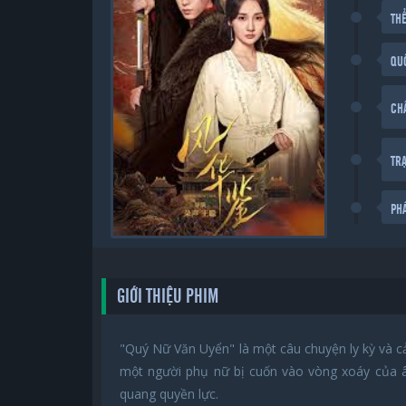
THỂ
QU
CH
TR
PH
GIỚI THIỆU PHIM
"Quý Nữ Văn Uyển" là một câu chuyện ly kỳ và c
một người phụ nữ bị cuốn vào vòng xoáy của â
quang quyền lực.