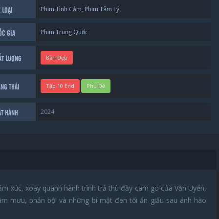
Phim Tình Cảm
,
Phim Tâm Lý
 LOẠI
Phim Trung Quốc
ỐC GIA
Bản Đẹp
ẤT LƯỢNG
Tập 10 End
Phụ Đề
ẠNG THÁI
2024
ÁT HÀNH
ảm xúc, xoay quanh hành trình trả thù đầy cam go của Văn Uyển,
m mưu, phản bội và những bí mật đen tối ẩn giấu sau ánh hào