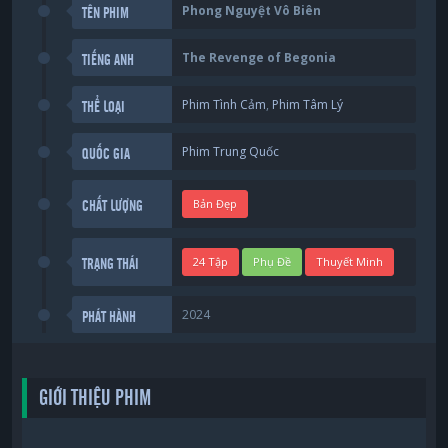
Phong Nguyệt Vô Biên
TÊN PHIM
The Revenge of Begonia
TIẾNG ANH
Phim Tình Cảm
,
Phim Tâm Lý
THỂ LOẠI
Phim Trung Quốc
QUỐC GIA
Bản Đẹp
CHẤT LƯỢNG
24 Tập
Phụ Đề
Thuyết Minh
TRẠNG THÁI
2024
PHÁT HÀNH
GIỚI THIỆU PHIM