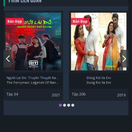
PHIM LIÊN QUAN
Bản Đẹp
Bản Đẹp
Người Lái Đò: Truyền Thuyết Nam Dương
Đừng Rời Xa Em
The Ferryman: Legends Of Nanyang
Dung Roi Xa Em
Tập 34
Tập 206
2021
2019