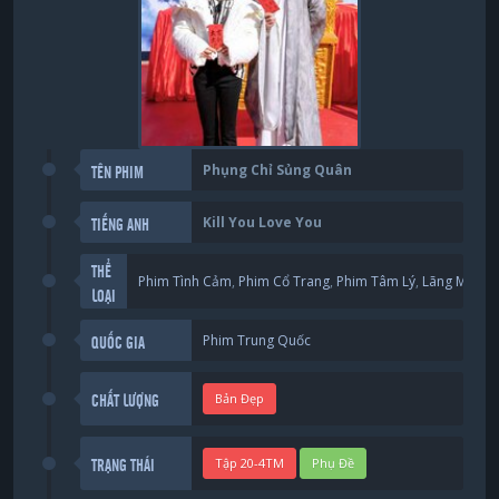
Phụng Chỉ Sủng Quân
TÊN PHIM
Kill You Love You
TIẾNG ANH
THỂ
Phim Tình Cảm
,
Phim Cổ Trang
,
Phim Tâm Lý
,
Lãng Mạng
LOẠI
Phim Trung Quốc
QUỐC GIA
Bản Đẹp
CHẤT LƯỢNG
Tập 20-4TM
Phụ Đề
TRẠNG THÁI