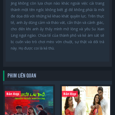
Jing không còn lựa chọn nào khác ngoài việc cải trang
thành một tên ngốc không biết gì để không phải là mối
đe dọa đối với những kẻ khao khát quyền lực. Trên thực
tế, anh ấy dũng cảm và tháo vát, cẩn thận và cảnh giác,
cho đến khi anh ấy thấy mình mở lòng và yêu Su Xian
Ling ngọt ngào. Chúa tể của thành phố và kẻ ám sát sẽ
bị cuốn vào trò chơi mèo vờn chuột, sự thật và dối trá
này. Họ được coi là kẻ thù.
PHIM LIÊN QUAN
Bản Đẹp
Bản Đẹp