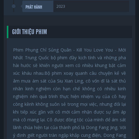
2023
PHÁT HÀNH
GIỚI THIỆU PHIM
Phim Phụng Chỉ Sủng Quân - Kill You Love You - Mới
Nhất Trung Quốc bộ phim đầy kịch tính và những pha
hài hước sẽ khiến người xem có nhiều khung bật cảm
xúc kháu nhau.Bộ phim xoay quanh câu chuyện kể về
âm mưa ám sát của Siu Xian Ling, cô vốn dĩ là sát thủ
nhân kinh nghiệm còn hạn chế không có nhiều kinh
nghiệm nên quá trình thực hiện nhiệm vụ của cô hay
còng kềnh không suôn sẻ trong mọi việc, nhưng đổi lại
khi tiếp xúc gần với cô mới cảm nhận được sự ấm áp
mà cô mang lại. Cô được đồng tộc của mình để ám sát
lãnh chúa hiện tại của thành phố là Dong Fang Jing. Với
ý định giết người tràn ngập khắp cung điện, Dong Fang