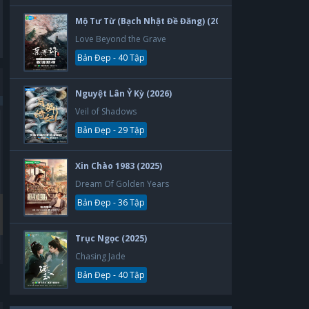
Mộ Tư Từ (Bạch Nhật Đề Đăng) (2026)
Love Beyond the Grave
Bản Đẹp - 40 Tập
Nguyệt Lân Ỷ Kỳ (2026)
Veil of Shadows
Bản Đẹp - 29 Tập
Bản Đẹp
Bản Đẹp
Xin Chào 1983 (2025)
Dream Of Golden Years
Bản Đẹp - 36 Tập
Trục Ngọc (2025)
Chasing Jade
Bản Đẹp - 40 Tập
Thẻ Bạn Trai
Yêu Phải Bạn Trai Sao Bắc Đẩu
Boyfriend Card
Vietsub