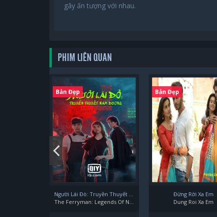
gây ấn tượng với nhau.
PHIM LIÊN QUAN
Bản Đẹp
Bản Đẹp
Người Lái Đò: Truyền Thuyết Nam Dương
Đừng Rời Xa Em
The Ferryman: Legends Of Nanyang
Dung Roi Xa Em