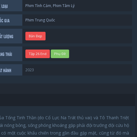
Phim Tình Cảm
,
Phim Tâm Lý
 LOẠI
Phim Trung Quốc
ỐC GIA
Bản Đẹp
ẤT LƯỢNG
Tập 26 End
Phụ Đề
ẠNG THÁI
2023
ÁT HÀNH
ủa Tống Tinh Thần (do Cổ Lực Na Trát thủ vai) và Tô Thanh Triệt
 gái nóng bỏng, sống phóng khoáng gặp phải đội trưởng đội cứu hộ
đã có một cuộc khẩu chiến trong gần đầu gặp mặt, cũng từ đó mà