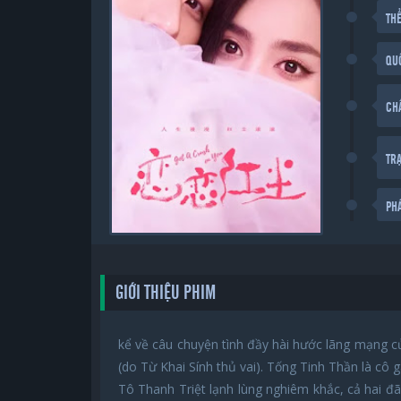
THỂ
QU
CH
TR
PH
GIỚI THIỆU PHIM
kể về câu chuyện tình đầy hài hước lãng mạng c
(do Từ Khai Sính thủ vai). Tống Tinh Thần là cô
Tô Thanh Triệt lạnh lùng nghiêm khắc, cả hai 