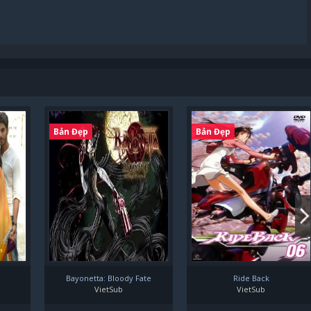
Bản Đẹp
Bản Đẹp
Bayonetta: Bloody Fate
Ride Back
VietSub
VietSub