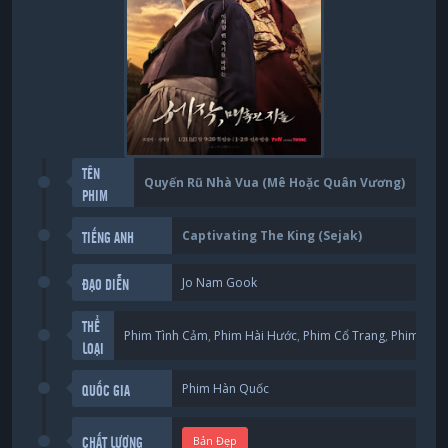
TÊN
Quyến Rũ Nhà Vua (Mê Hoặc Quân Vương)
PHIM
Captivating The King (Sejak)
TIẾNG ANH
Jo Nam Gook
ĐẠO DIỄN
THỂ
Phim Tình Cảm
,
Phim Hài Hước
,
Phim Cổ Trang
,
Phim Tâm
LOẠI
Phim Hàn Quốc
QUỐC GIA
Bản Đẹp
CHẤT LƯỢNG