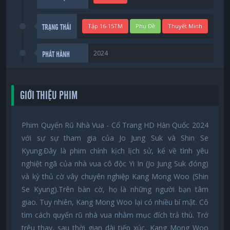
Tập 16-15TM
Phụ Đề
Thuyết Minh
TRẠNG THÁI
2024
PHÁT HÀNH
GIỚI THIỆU PHIM
Phim Quyến Rũ Nhà Vua - Cổ Trang HD Hàn Quốc 2024
với sự sự tham gia của Jo Jung Suk và Shin Se
Kyung.Đây là phim chính kịch lịch sử, kể về tình yêu
nghiệt ngã của nhà vua cô độc Yi In (Jo Jung Suk đóng)
và kỳ thủ cờ vây chuyên nghiệp Kang Mong Woo (Shin
Se Kyung).Trên bàn cờ, họ là những người bạn tâm
giao. Tuy nhiên, Kang Mong Woo lại có nhiều bí mật. Cô
tìm cách quyến rũ nhà vua nhằm mục đích trả thù. Trớ
trêu thay, sau thời gian dài tiếp xúc, Kang Mong Woo