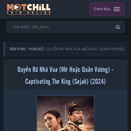
Danh Mục
XEM PHIM
PHIM BỘ
QUYẾN RŨ NHÀ VUA (MÊ HOẶC QUÂN VƯƠNG)
Quyến Rũ Nhà Vua (Mê Hoặc Quân Vương) -
Captivating The King (Sejak) (2024)