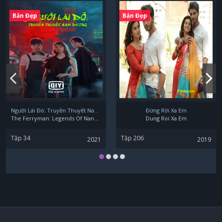
Shengyan Na
Bản Đẹp
Bản Đẹp
Người Lái Đò: Truyền Thuyết Nam Dương
Đừng Rời Xa Em
The Ferryman: Legends Of Nanyang
Dung Roi Xa Em
Tập 34
Tập 206
2021
2019