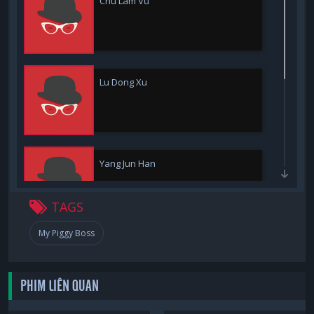
Chu Lâm Vũ
Lu Dong Xu
Yang Jun Han
TAGS
My Piggy Boss
Liang Chen
PHIM LIÊN QUAN