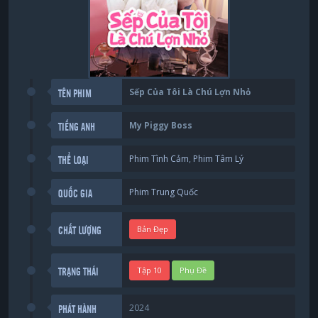
Sếp Của Tôi Là Chú Lợn Nhỏ
TÊN PHIM
My Piggy Boss
TIẾNG ANH
Phim Tình Cảm
,
Phim Tâm Lý
THỂ LOẠI
Phim Trung Quốc
QUỐC GIA
Bản Đẹp
CHẤT LƯỢNG
Tập 10
Phụ Đề
TRẠNG THÁI
2024
PHÁT HÀNH