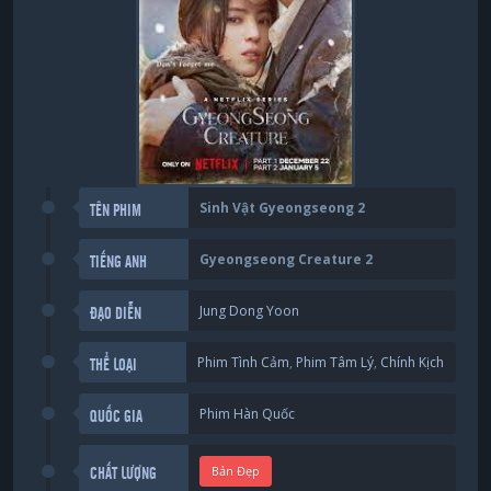
Sinh Vật Gyeongseong 2
TÊN PHIM
Gyeongseong Creature 2
TIẾNG ANH
Jung Dong Yoon
ĐẠO DIỄN
Phim Tình Cảm
,
Phim Tâm Lý
,
Chính Kịch
THỂ LOẠI
Phim Hàn Quốc
QUỐC GIA
Bản Đẹp
CHẤT LƯỢNG