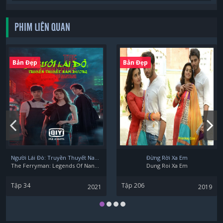
PHIM LIÊN QUAN
Wi Ha Joon
Bản Đẹp
Bản Đẹp
Người Lái Đò: Truyền Thuyết Nam Dương
Đừng Rời Xa Em
The Ferryman: Legends Of Nanyang
Dung Roi Xa Em
Tập 34
Tập 206
2021
2019