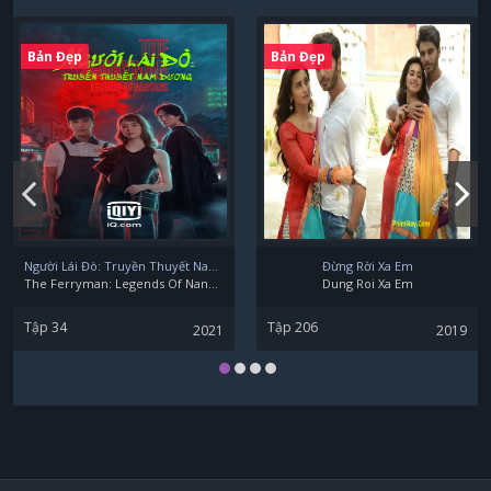
Jo Han Chul
Bản Đẹp
Bản Đẹp
Wi Ha-jun
Người Lái Đò: Truyền Thuyết Nam Dương
Đừng Rời Xa Em
The Ferryman: Legends Of Nanyang
Dung Roi Xa Em
Tập 34
Tập 206
2021
2019