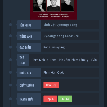
Sinh Vật Gyeongseong
TÊN PHIM
Gyeongseong Creature
TIẾNG ANH
Kang Eun-kyung
ĐẠO DIỄN
THỂ
Phim Kinh Dị
,
Phim Tình Cảm
,
Phim Tâm Lý
,
Bí Ẩn
LOẠI
Phim Hàn Quốc
QUỐC GIA
Bản Đẹp
CHẤT LƯỢNG
Tập 10
Phụ Đề
TRẠNG THÁI