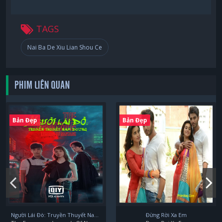
TAGS
Nai Ba De Xiu Lian Shou Ce
PHIM LIÊN QUAN
Bản Đẹp
Bản Đẹp
Người Lái Đò: Truyền Thuyết Nam Dương
Đừng Rời Xa Em