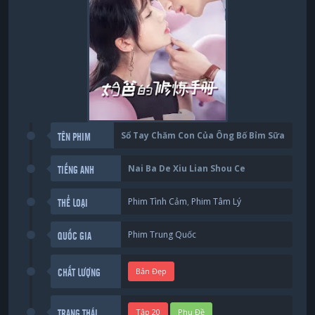
Sổ Tay Chăm Con Của Ông Bố Bỉm Sữa
TÊN PHIM
Nai Ba De Xiu Lian Shou Ce
TIẾNG ANH
Phim Tình Cảm
,
Phim Tâm Lý
THỂ LOẠI
Phim Trung Quốc
QUỐC GIA
Bản Đẹp
CHẤT LƯỢNG
Tập 20
Phụ Đề
TRẠNG THÁI