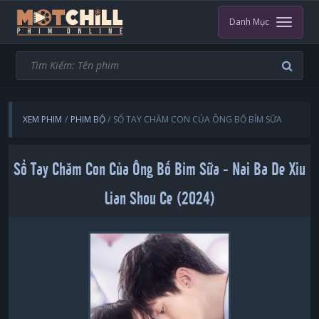
Danh Mục
XEM PHIM
PHIM BỘ
SỔ TAY CHĂM CON CỦA ÔNG BỐ BỈM SỮA
Sổ Tay Chăm Con Của Ông Bố Bỉm Sữa - Nai Ba De Xiu
Lian Shou Ce (2024)