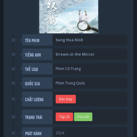
Song Hoa Kính
TÊN PHIM
Dream in the Mirror
TIẾNG ANH
Phim Cổ Trang
THỂ LOẠI
Phim Trung Quốc
QUỐC GIA
Bản Đẹp
CHẤT LƯỢNG
Tập 20
Phụ Đề
TRẠNG THÁI
2024
PHÁT HÀNH