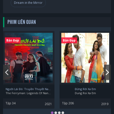
Dream in the Mirror
PHIM LIÊN QUAN
Bản Đẹp
Bản Đẹp
Người Lái Đò: Truyền Thuyết Nam Dương
Đừng Rời Xa Em
The Ferryman: Legends Of Nanyang
Dung Roi Xa Em
Tập 34
Tập 206
2021
2019