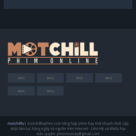
motchilltv
| motchilltvphim.com tổng hợp phim hay mới nhanh nhất cập
nhật liên tục hằng ngày và nguồn trên internet - Liên Hệ và Khiếu Nại
bản quyền:
phimmoinay@gmail.com