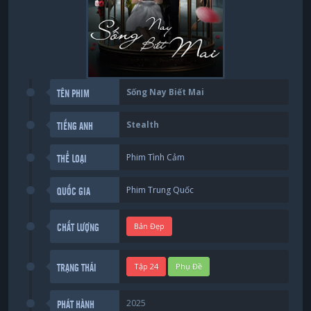
Sống Nay Biết Mai
TÊN PHIM
Stealth
TIẾNG ANH
Phim Tình Cảm
THỂ LOẠI
Phim Trung Quốc
QUỐC GIA
Bản Đẹp
CHẤT LƯỢNG
Tập 24
Phụ Đề
TRẠNG THÁI
2025
PHÁT HÀNH