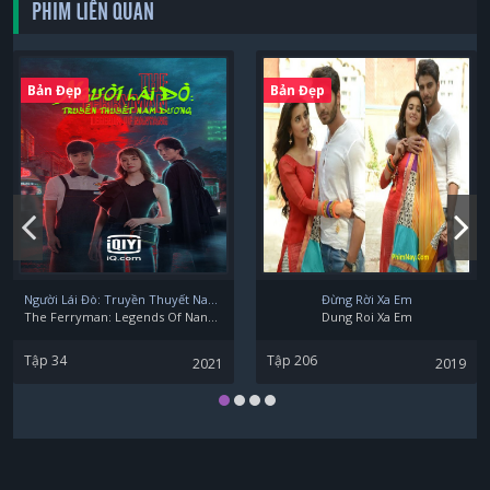
PHIM LIÊN QUAN
Tôn Nghệ Chân
Bản Đẹp
Bản Đẹp
Người Lái Đò: Truyền Thuyết Nam Dương
Đừng Rời Xa Em
The Ferryman: Legends Of Nanyang
Dung Roi Xa Em
Tập 34
Tập 206
2021
2019