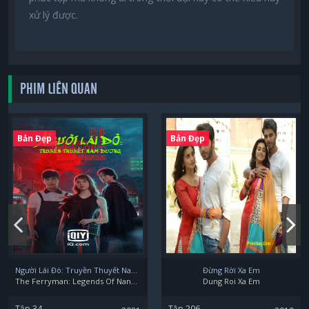
xử lý được.
PHIM LIÊN QUAN
Bản Đẹp
Bản Đẹp
Người Lái Đò: Truyền Thuyết Nam Dương
Đừng Rời Xa Em
The Ferryman: Legends Of Nanyang
Dung Roi Xa Em
Tập 34
Tập 206