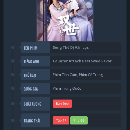
Song Thế Dị Văn Lục
TÊN PHIM
Counter Attack Bestowed Favor
TIẾNG ANH
Phim Tình Cảm
,
Phim Cổ Trang
THỂ LOẠI
Phim Trung Quốc
QUỐC GIA
Bản Đẹp
CHẤT LƯỢNG
Tập 17
Phụ Đề
TRẠNG THÁI