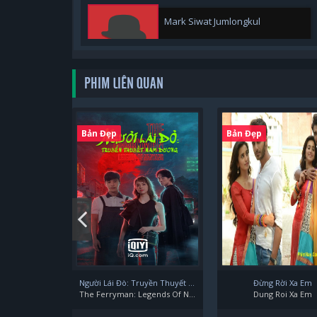
Mark Siwat Jumlongkul
PHIM LIÊN QUAN
Prom Ratchapat Worrasarn
Bản Đẹp
Bản Đẹp
Yin Anan Wong
Người Lái Đò: Truyền Thuyết Nam Dương
Đừng Rời Xa Em
The Ferryman: Legends Of Nanyang
Dung Roi Xa Em