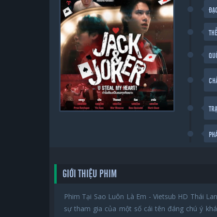
ĐẠ
THỂ
QU
CH
TR
PH
GIỚI THIỆU PHIM
Phim Tại Sao Luôn Là Em - Vietsub HD Thái La
sự tham gia của một số cái tên đáng chú ý kh