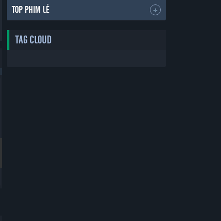
TOP PHIM LẺ
TAG CLOUD
Bản Đẹp
Bản Đẹp
Thẻ Bạn Trai
Yêu Phải Bạn Trai Sao Bắc Đẩu
Boyfriend Card
Vietsub