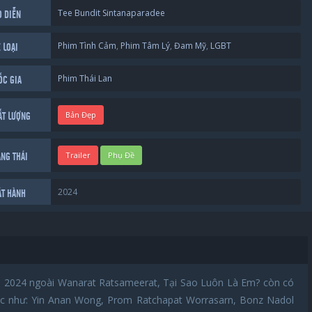
Tee Bundit Sintanaparadee
O DIỄN
Phim Tình Cảm
,
Phim Tâm Lý
,
Đam Mỹ
,
LGBT
 LOẠI
Phim Thái Lan
ỐC GIA
Bản Đẹp
ẤT LƯỢNG
Trailer
Phụ Đề
ẠNG THÁI
2024
ÁT HÀNH
n 2024 ngoài Wanarat Ratsameerat, Tại Sao Luôn Là Em? còn có
ác như: Yin Anan Wong, Prom Ratchapat Worrasarn, Bonz Nadol