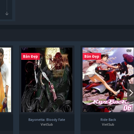
Bản Đẹp
Bản Đẹp
Bayonetta: Bloody Fate
Ride Back
VietSub
VietSub