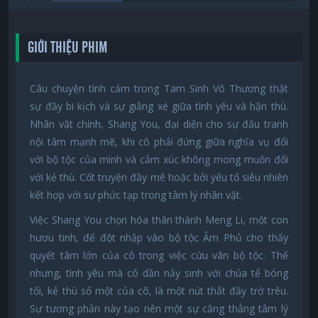
GIỚI THIỆU PHIM
Câu chuyện tình cảm trong Tam Sinh Vô Thương thật
sự đầy bi kịch và sự giằng xé giữa tình yêu và hận thù.
Nhân vật chính, Shang You, đại diện cho sự đấu tranh
nội tâm mạnh mẽ, khi cô phải đứng giữa nghĩa vụ đối
với bộ tộc của mình và cảm xúc không mong muốn đối
với kẻ thù. Cốt truyện đầy mê hoặc bởi yếu tố siêu nhiên
kết hợp với sự phức tạp trong tâm lý nhân vật.
Việc Shang You chọn hóa thân thành Meng Li, một con
hươu tinh, để đột nhập vào bộ tộc Âm Phủ cho thấy
quyết tâm lớn của cô trong việc cứu vãn bộ tộc. Thế
nhưng, tình yêu mà cô dần nảy sinh với chúa tể bóng
tối, kẻ thù số một của cô, là một nút thắt đầy trớ trêu.
Sự tương phản này tạo nên một sự căng thẳng tâm lý