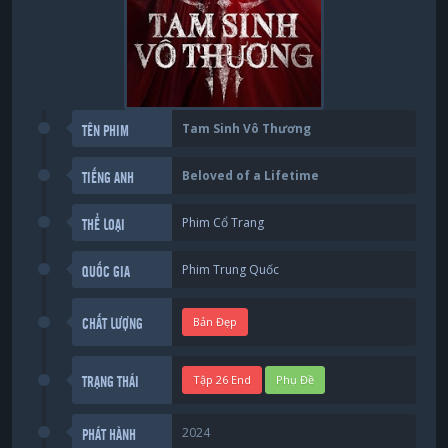
Tam Sinh Vô Thương
TÊN PHIM
Beloved of a Lifetime
TIẾNG ANH
Phim Cổ Trang
THỂ LOẠI
Phim Trung Quốc
QUỐC GIA
Bản Đẹp
CHẤT LƯỢNG
Tập 26 End
Phụ Đề
TRẠNG THÁI
2024
PHÁT HÀNH