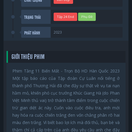
CHẤT LƯỢNG
Tập 24 End
Phụ Đề
TRẠNG THÁI
2023
PHÁT HÀNH
GIỚI THIỆU PHIM
Phim Tầng 11 Biến Mất - Trọn Bộ HD Hàn Quốc 2023
Một tập báo cáo của Tập đoàn Cự Luân nổi tiếng ở
thành phố Thương Hải đã che đậy sự thật về vụ tai nạn
hầm mỏ, khiến phó cục trưởng Khúc Giang Hà (do Phan
Việt Minh thủ vai) trở thành tâm điểm trong cuộc chiến
trừ gian diệt ác này. Cuốn vào cuộc điều tra, anh mới
hay hóa ra cuộc chiến trắng đen vốn chẳng phân rõ hai
màu đen trắng. Vì biết bao lợi ích mà đối thủ, bạn bè và
thậm chí cả cấp trên của anh đều yêu cầu anh che đậy