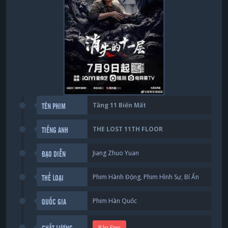
Tầng 11 Biến Mất
TÊN PHIM
THE LOST 11TH FLOOR
TIẾNG ANH
Jiang Zhuo Yuan
ĐẠO DIỄN
Phim Hành Động
,
Phim Hình Sự
,
Bí Ẩn
THỂ LOẠI
Phim Hàn Quốc
QUỐC GIA
Bản Đẹp