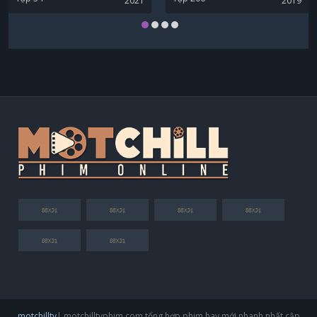
2021
2019
Sun Yan
Trần Hạo Lam
Wang Zheng
Liu Shuai Liang
motchilltv
| motchilltvphim.com tổng hợp phim hay mới nhanh nhất cập