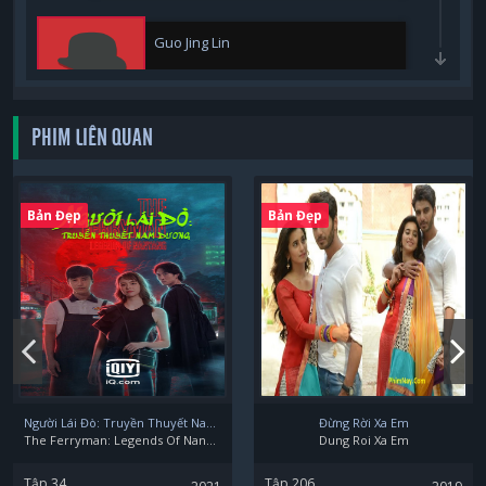
Guo Jing Lin
PHIM LIÊN QUAN
Li Hong Tao
Bản Đẹp
Bản Đẹp
Vạn Bằng
Tim
Người Lái Đò: Truyền Thuyết Nam Dương
Đừng Rời Xa Em
The Ferryman: Legends Of Nanyang
Dung Roi Xa Em
Tập 34
Tập 206