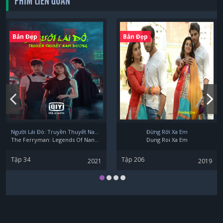
PHIM LIÊN QUAN
Bản Đẹp
Bản Đẹp
Người Lái Đò: Truyền Thuyết Nam Dương
Đừng Rời Xa Em
The Ferryman: Legends Of Nanyang
Dung Roi Xa Em
Tập 34
Tập 206
2021
2019