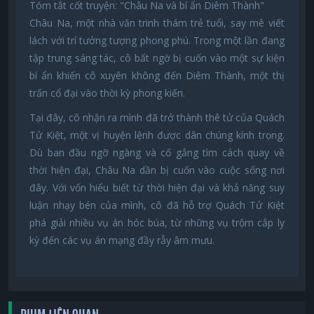
Tóm tắt cốt truyện: "Châu Na và bí ẩn Diêm Thành"
Châu Na, một nhà văn trinh thám trẻ tuổi, say mê viết
lách với trí tưởng tượng phong phú. Trong một lần đang
tập trung sáng tác, cô bất ngờ bị cuốn vào một sự kiện
bí ẩn khiến cô xuyên không đến Diêm Thành, một thị
trấn cổ đại vào thời kỳ phong kiến.
Tại đây, cô nhận ra mình đã trở thành thê tử của Quách
Tử Kiệt, một vị huyện lệnh được dân chúng kính trọng.
Dù ban đầu ngỡ ngàng và cố gắng tìm cách quay về
thời hiện đại, Châu Na dần bị cuốn vào cuộc sống nơi
đây. Với vốn hiểu biết từ thời hiện đại và khả năng suy
luận nhạy bén của mình, cô đã hỗ trợ Quách Tử Kiệt
phá giải nhiều vụ án hóc búa, từ những vụ trộm cắp ly
kỳ đến các vụ án mạng đầy rẫy âm mưu.