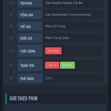
Tào Huyên Huyên Tài Ba
TÊN PHIM
Cao Xuanxuan's Love Journey
TIẾNG ANH
Phim Cổ Trang
THỂ LOẠI
Phim Trung Quốc
QUỐC GIA
Bản Đẹp
CHẤT LƯỢNG
Tập 21
Phụ Đề
TRẠNG THÁI
2025
PHÁT HÀNH
GIỚI THIỆU PHIM