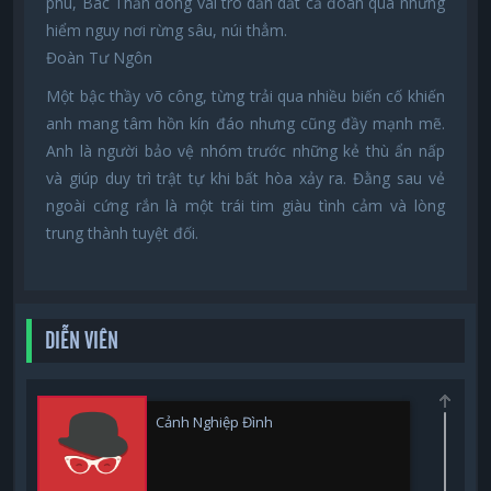
phú, Bác Thần đóng vai trò dẫn dắt cả đoàn qua những
hiểm nguy nơi rừng sâu, núi thẳm.
Đoàn Tư Ngôn
Một bậc thầy võ công, từng trải qua nhiều biến cố khiến
anh mang tâm hồn kín đáo nhưng cũng đầy mạnh mẽ.
Anh là người bảo vệ nhóm trước những kẻ thù ẩn nấp
và giúp duy trì trật tự khi bất hòa xảy ra. Đằng sau vẻ
ngoài cứng rắn là một trái tim giàu tình cảm và lòng
trung thành tuyệt đối.
DIỄN VIÊN
Cảnh Nghiệp Đình