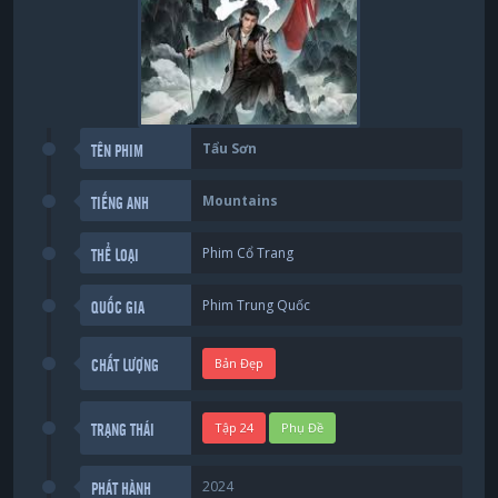
Tẩu Sơn
TÊN PHIM
Mountains
TIẾNG ANH
Phim Cổ Trang
THỂ LOẠI
Phim Trung Quốc
QUỐC GIA
Bản Đẹp
CHẤT LƯỢNG
Tập 24
Phụ Đề
TRẠNG THÁI
2024
PHÁT HÀNH