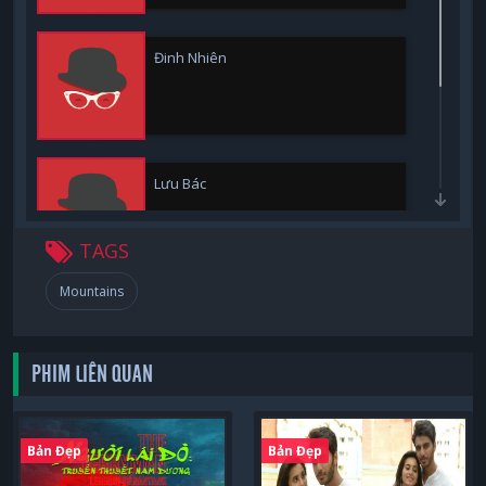
Đinh Nhiên
Lưu Bác
TAGS
Mountains
Ô Nhật Lệ Cách
PHIM LIÊN QUAN
Bản Đẹp
Bản Đẹp