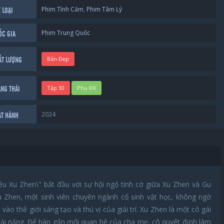
Phim Tình Cảm
,
Phim Tâm Lý
 LOẠI
Phim Trung Quốc
ỐC GIA
Bản Đẹp
ẤT LƯỢNG
Tập 30
Phụ Đề
ẠNG THÁI
2024
ÁT HÀNH
u Xu Zhen\" bắt đầu với sự hội ngộ tình cờ giữa Xu Zhen và Gu
Xu Zhen, một sinh viên chuyên ngành cổ sinh vật học, không ngờ
vào thế giới sáng tạo và thú vị của giải trí. Xu Zhen là một cô gái
à tài năng. Để hàn gắn mối quan hệ của cha mẹ, cô quyết định làm