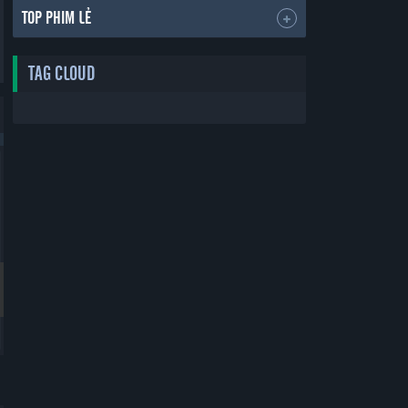
TOP PHIM LẺ
TAG CLOUD
Bản Đẹp
Bản Đẹp
Thẻ Bạn Trai
Yêu Phải Bạn Trai Sao Bắc Đẩu
Boyfriend Card
Vietsub