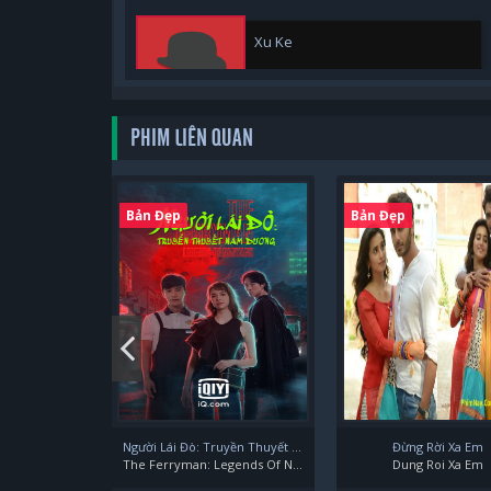
Xu Ke
PHIM LIÊN QUAN
Zhao Yu Xi+
Bản Đẹp
Bản Đẹp
Người Lái Đò: Truyền Thuyết Nam Dương
Đừng Rời Xa Em
The Ferryman: Legends Of Nanyang
Dung Roi Xa Em