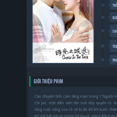
THỂ
QU
CH
TR
PH
GIỚI THIỆU PHIM
Câu chuyện tình cảm lãng mạn trong \"Người Yê
Chi Jun, một diễn viên tên tuổi đầy quyến rũ. 
rằng cuộc sống của cô sẽ bị lật đổ khi bước chân 
trẻ nổi bật với vẻ ngoài trẻ trung, năng động v