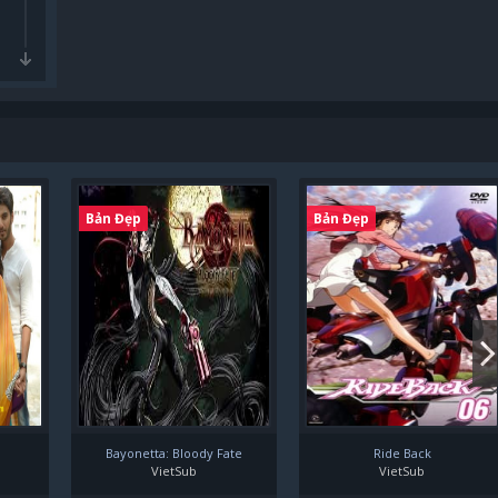
Bản Đẹp
Bản Đẹp
Bayonetta: Bloody Fate
Ride Back
VietSub
VietSub