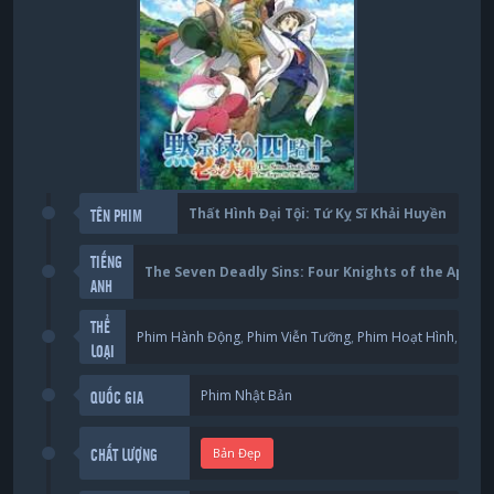
Thất Hình Đại Tội: Tứ Kỵ Sĩ Khải Huyền
TÊN PHIM
TIẾNG
The Seven Deadly Sins: Four Knights of the Apoca
ANH
THỂ
Phim Hành Động
,
Phim Viễn Tưỡng
,
Phim Hoạt Hình
,
Phim
LOẠI
Phim Nhật Bản
QUỐC GIA
Bản Đẹp
CHẤT LƯỢNG