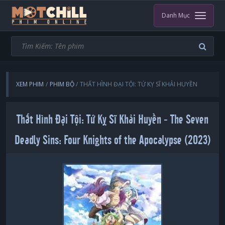
Danh Mục
XEM PHIM
PHIM BỘ
THẤT HÌNH ĐẠI TỘI: TỨ KỴ SĨ KHẢI HUYỀN
Thất Hình Đại Tội: Tứ Kỵ Sĩ Khải Huyền - The Seven
Deadly Sins: Four Knights of the Apocalypse (2023)