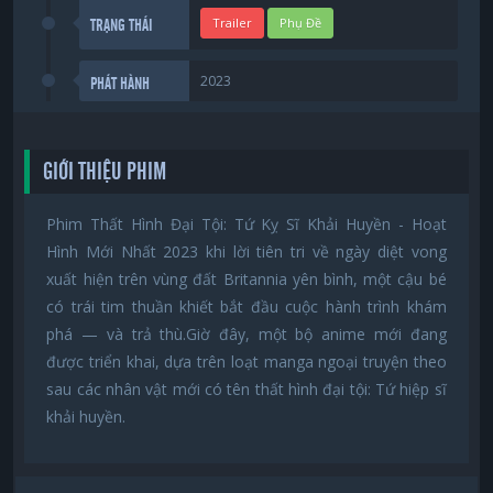
Trailer
Phụ Đề
TRẠNG THÁI
2023
PHÁT HÀNH
GIỚI THIỆU PHIM
Phim Thất Hình Đại Tội: Tứ Kỵ Sĩ Khải Huyền - Hoạt
Hình Mới Nhất 2023 khi lời tiên tri về ngày diệt vong
xuất hiện trên vùng đất Britannia yên bình, một cậu bé
có trái tim thuần khiết bắt đầu cuộc hành trình khám
phá — và trả thù.Giờ đây, một bộ anime mới đang
được triển khai, dựa trên loạt manga ngoại truyện theo
sau các nhân vật mới có tên thất hình đại tội: Tứ hiệp sĩ
khải huyền.