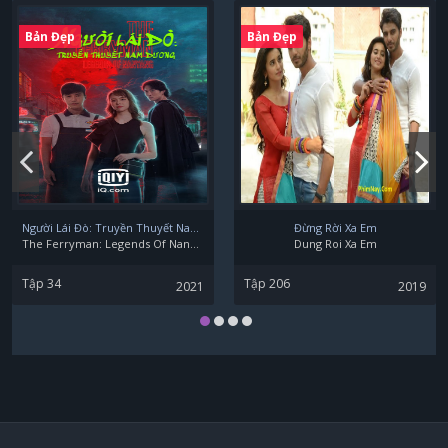
Bản Đẹp
Bản Đẹp
Koki Uchiyama
Rikiya Koyama
Người Lái Đò: Truyền Thuyết Nam Dương
Đừng Rời Xa Em
The Ferryman: Legends Of Nanyang
Dung Roi Xa Em
Tập 34
Tập 206
2021
2019
Sachi Kokuryu