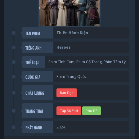
Thiên Hành Kiện
TÊN PHIM
Heroes
TIẾNG ANH
Phim Tình Cảm
,
Phim Cổ Trang
,
Phim Tâm Lý
THỂ LOẠI
Phim Trung Quốc
QUỐC GIA
Bản Đẹp
CHẤT LƯỢNG
Tập 36 End
Phụ Đề
TRẠNG THÁI
2024
PHÁT HÀNH