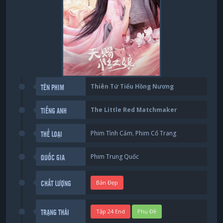
Thiên Tứ Tiểu Hồng Nương
TÊN PHIM
The Little Red Matchmaker
TIẾNG ANH
Phim Tình Cảm
,
Phim Cổ Trang
THỂ LOẠI
Phim Trung Quốc
QUỐC GIA
Bản Đẹp
CHẤT LƯỢNG
Tập 24 End
Phụ Đề
TRẠNG THÁI