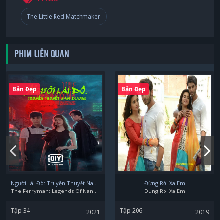
The Little Red Matchmaker
Shi Xue
PHIM LIÊN QUAN
Jing
Bản Đẹp
Bản Đẹp
Dai Chao
Người Lái Đò: Truyền Thuyết Nam Dương
Đừng Rời Xa Em
The Ferryman: Legends Of Nanyang
Dung Roi Xa Em
Tập 34
Tập 206
2021
2019