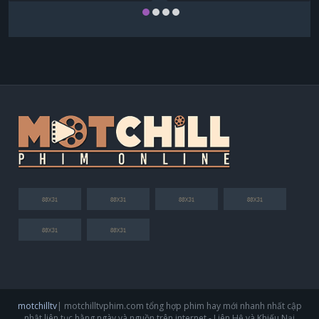
motchilltv
| motchilltvphim.com tổng hợp phim hay mới nhanh nhất cập
nhật liên tục hằng ngày và nguồn trên internet - Liên Hệ và Khiếu Nại