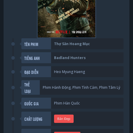
Thợ Săn Hoang Mạc
TÊN PHIM
Badland Hunters
TIẾNG ANH
Heo Myung Haeng
ĐẠO DIỄN
THỂ
Phim Hành Động
,
Phim Tình Cảm
,
Phim Tâm Lý
LOẠI
Phim Hàn Quốc
QUỐC GIA
Bản Đẹp
CHẤT LƯỢNG