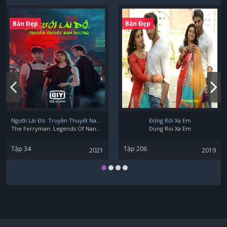
Roh Jeong-eui
Bản Đẹp
Bản Đẹp
An Ji Hye
Park Ji Hun
Người Lái Đò: Truyền Thuyết Nam Dương
Đừng Rời Xa Em
The Ferryman: Legends Of Nanyang
Dung Roi Xa Em
Tập 34
Tập 206
2021
2019
Jang Young Nam