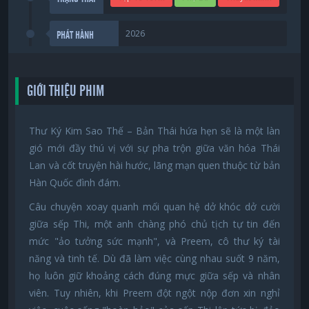
2026
PHÁT HÀNH
GIỚI THIỆU PHIM
Thư Ký Kim Sao Thế – Bản Thái hứa hẹn sẽ là một làn
gió mới đầy thú vị với sự pha trộn giữa văn hóa Thái
Lan và cốt truyện hài hước, lãng mạn quen thuộc từ bản
Hàn Quốc đình đám.
Câu chuyện xoay quanh mối quan hệ dở khóc dở cười
giữa sếp Thi, một anh chàng phó chủ tịch tự tin đến
mức "ảo tưởng sức mạnh", và Preem, cô thư ký tài
năng và tinh tế. Dù đã làm việc cùng nhau suốt 9 năm,
họ luôn giữ khoảng cách đúng mực giữa sếp và nhân
viên. Tuy nhiên, khi Preem đột ngột nộp đơn xin nghỉ