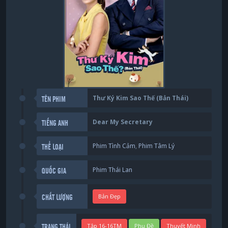
Thư Ký Kim Sao Thế (Bản Thái)
TÊN PHIM
Dear My Secretary
TIẾNG ANH
Phim Tình Cảm
,
Phim Tâm Lý
THỂ LOẠI
Phim Thái Lan
QUỐC GIA
Bản Đẹp
CHẤT LƯỢNG
Tập 16-16TM
Phụ Đề
Thuyết Minh
TRẠNG THÁI