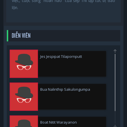
việc, cuộc sống "hoàn hảo" của sếp Thi lập tức bị đảo
lộn.
DIỄN VIÊN
Jes Jespipat Tilapornputt
Bua Nalinthip Sakulongumpa
Boat Nitit Warayanon