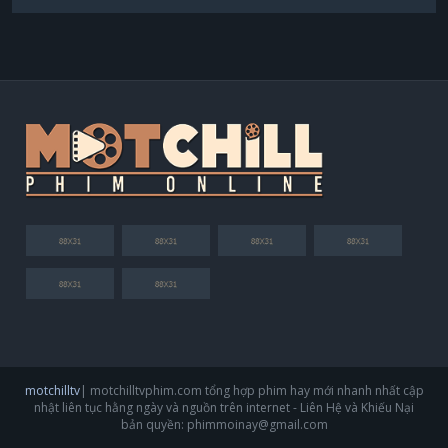
motchilltv
| motchilltvphim.com tổng hợp phim hay mới nhanh nhất cập
nhật liên tục hằng ngày và nguồn trên internet - Liên Hệ và Khiếu Nại
bản quyền:
phimmoinay@gmail.com