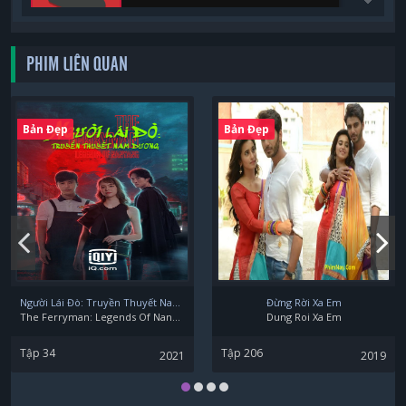
PHIM LIÊN QUAN
Bản Đẹp
Bản Đẹp
Người Lái Đò: Truyền Thuyết Nam Dương
Đừng Rời Xa Em
The Ferryman: Legends Of Nanyang
Dung Roi Xa Em
Tập 34
Tập 206
2021
2019