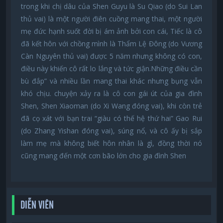
trong khi chị dâu của Shen Guyu là Su Qiao (do Sui Lan
thủ vai) là một người điên cuồng mang thai, một người
mẹ đức hạnh suốt đời bị ám ảnh bởi con cái, Tiếc là cô
đã kết hôn với chồng mình là Thẩm Lệ Đông (do Vương
Càn Nguyên thủ vai) được 5 năm nhưng không có con,
điều này khiến cô rất lo lắng và tức giận.Những điều cần
bù đắp” và nhiều lần mang thai khác nhưng bụng vẫn
khó chịu. chuyện xảy ra là cô con gái út của gia đình
Shen, Shen Xiaoman (do Xi Wang đóng vai), khi còn trẻ
đã cọ xát với bạn trai “giàu có thế hệ thứ hai” Gao Rui
(do Zhang Yishan đóng vai), súng nổ, và cô ấy bị sắp
làm mẹ mà không biết hôn nhân là gì, đồng thời nó
cũng mang đến một cơn bão lớn cho gia đình Shen
DIỄN VIÊN