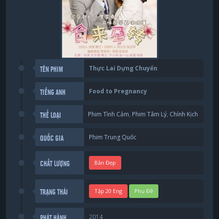
Thực Lai Dựng Chuyển
TÊN PHIM
Food to Pregnancy
TIẾNG ANH
Phim Tình Cảm
,
Phim Tâm Lý
,
Chính Kịch
THỂ LOẠI
Phim Trung Quốc
QUỐC GIA
Bản Đẹp
CHẤT LƯỢNG
Tập 20 Eng
Phụ Đề
TRẠNG THÁI
2014
PHÁT HÀNH