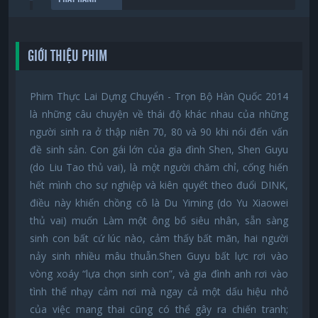
GIỚI THIỆU PHIM
Phim Thực Lai Dựng Chuyển - Trọn Bộ Hàn Quốc 2014
là những câu chuyện về thái độ khác nhau của những
người sinh ra ở thập niên 70, 80 và 90 khi nói đến vấn
đề sinh sản. Con gái lớn của gia đình Shen, Shen Guyu
(do Liu Tao thủ vai), là một người chăm chỉ, cống hiến
hết mình cho sự nghiệp và kiên quyết theo đuổi DINK,
điều này khiến chồng cô là Du Yiming (do Yu Xiaowei
thủ vai) muốn Làm một ông bố siêu nhân, sẵn sàng
sinh con bất cứ lúc nào, cảm thấy bất mãn, hai người
nảy sinh nhiều mâu thuẫn.Shen Guyu bất lực rơi vào
vòng xoáy “lựa chọn sinh con”, và gia đình anh rơi vào
tình thế nhạy cảm nơi mà ngay cả một dấu hiệu nhỏ
của việc mang thai cũng có thể gây ra chiến tranh;