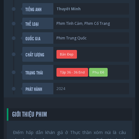
Thuyết Minh
TIẾNG ANH
Phim Tình Cảm
,
Phim Cổ Trang
THỂ LOẠI
Phim Trung Quốc
QUỐC GIA
Bản Đẹp
CHẤT LƯỢNG
Tập 36 - 36 End
Phụ Đề
TRẠNG THÁI
2024
PHÁT HÀNH
GIỚI THIỆU PHIM
Điểm hấp dẫn khán giả ở Thực thần xóm núi là câu