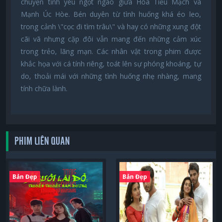
chuyện tình yêu ngọt ngào giữa Hoa Tiểu Mạch và
Mạnh Úc Hòe. Bén duyên từ tình huống khá éo leo,
trong cảnh \"cọc đi tìm trâu\" và hay có những xung đột
cãi vã nhưng cặp đôi vẫn mang đến những cảm xúc
trong trẻo, lãng mạn. Các nhân vật trong phim được
khắc họa với cá tính riêng, toát lên sự phóng khoáng, tự
do, thoải mái với những tình huống nhẹ nhàng, mang
tính chữa lành.
PHIM LIÊN QUAN
Bản Đẹp
Bản Đẹp