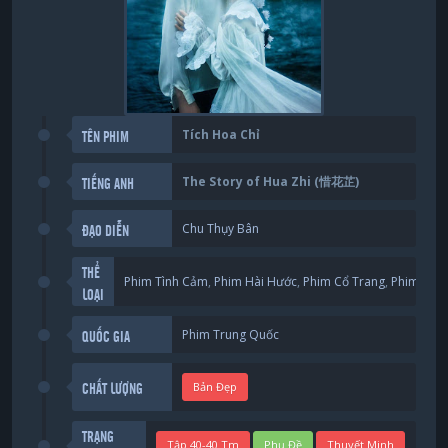
Tích Hoa Chỉ
TÊN PHIM
The Story of Hua Zhi (惜花芷)
TIẾNG ANH
Chu Thụy Bân
ĐẠO DIỄN
THỂ
Phim Tình Cảm
,
Phim Hài Hước
,
Phim Cổ Trang
,
Phim Tâm
LOẠI
Phim Trung Quốc
QUỐC GIA
Bản Đẹp
CHẤT LƯỢNG
TRẠNG
Tập 40-40 Tm
Phụ Đề
Thuyết Minh