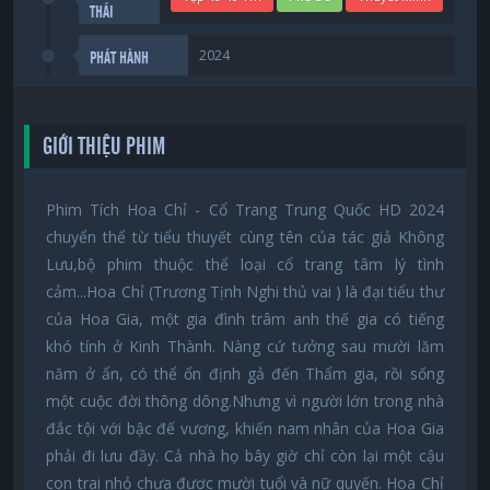
THÁI
2024
PHÁT HÀNH
GIỚI THIỆU PHIM
Phim Tích Hoa Chỉ - Cổ Trang Trung Quốc HD 2024
chuyển thể từ tiểu thuyết cùng tên của tác giả Không
Lưu,bộ phim thuộc thể loại cổ trang tâm lý tình
cảm...Hoa Chỉ (Trương Tịnh Nghi thủ vai ) là đại tiểu thư
của Hoa Gia, một gia đình trâm anh thế gia có tiếng
khó tính ở Kinh Thành. Nàng cứ tưởng sau mười lăm
năm ở ẩn, có thể ổn định gả đến Thẩm gia, rồi sống
một cuộc đời thông dông.Nhưng vì người lớn trong nhà
đắc tội với bậc đế vương, khiến nam nhân của Hoa Gia
phải đi lưu đầy. Cả nhà họ bây giờ chỉ còn lại một cậu
con trai nhỏ chưa được mười tuổi và nữ quyến. Hoa Chỉ