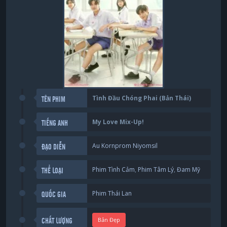
Tình Đầu Chóng Phai (Bản Thái)
TÊN PHIM
My Love Mix-Up!
TIẾNG ANH
Au Kornprom Niyomsil
ĐẠO DIỄN
Phim Tình Cảm
,
Phim Tâm Lý
,
Đam Mỹ
THỂ LOẠI
Phim Thái Lan
QUỐC GIA
Bản Đẹp
CHẤT LƯỢNG