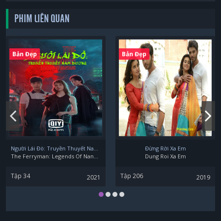
PHIM LIÊN QUAN
Pahn Pathitta Pornchumroenrut
Bản Đẹp
Bản Đẹp
Người Lái Đò: Truyền Thuyết Nam Dương
Đừng Rời Xa Em
The Ferryman: Legends Of Nanyang
Dung Roi Xa Em
Tập 34
Tập 206
2021
2019