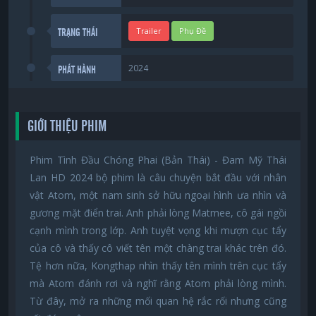
Trailer
Phụ Đề
TRẠNG THÁI
2024
PHÁT HÀNH
GIỚI THIỆU PHIM
Phim Tình Đầu Chóng Phai (Bản Thái) - Đam Mỹ Thái
Lan HD 2024 bộ phim là câu chuyện bắt đầu với nhân
vật Atom, một nam sinh sở hữu ngoại hình ưa nhìn và
gương mặt điển trai. Anh phải lòng Matmee, cô gái ngồi
cạnh mình trong lớp. Anh tuyệt vọng khi mượn cục tẩy
của cô và thấy cô viết tên một chàng trai khác trên đó.
Tệ hơn nữa, Kongthap nhìn thấy tên mình trên cục tẩy
mà Atom đánh rơi và nghĩ rằng Atom phải lòng mình.
Từ đây, mở ra những mối quan hệ rắc rối nhưng cũng