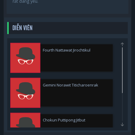
rất đáng yêu.
DIỄN VIÊN
Fourth Nattawat Jirochtikul
Gemini Norawit Titicharoenrak
Chokun Puttipong Jitbut