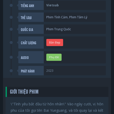
Vietsub
TIẾNG ANH
Phim Tình Cảm
,
Phim Tâm Lý
THỂ LOẠI
Phim Trung Quốc
QUỐC GIA
Bản Đẹp
CHẤT LƯỢNG
Phụ Đề
AUDIO
2023
PHÁT HÀNH
GIỚI THIỆU PHIM
\"Tình yêu bắt đầu từ hôn nhân\" Vào ngày cưới, vị hôn
phu của tôi gọi tên Bai Yueguang, và tôi quay lại và kết