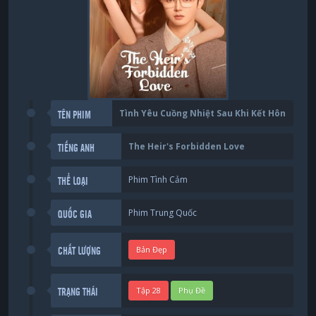
Tình Yêu Cuồng Nhiệt Sau Khi Kết Hôn
TÊN PHIM
The Heir's Forbidden Love
TIẾNG ANH
Phim Tình Cảm
THỂ LOẠI
Phim Trung Quốc
QUỐC GIA
Bản Đẹp
CHẤT LƯỢNG
Tập 28
Phụ Đề
TRẠNG THÁI