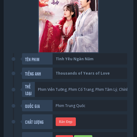
Tình Yêu Ngàn Năm
TÊN PHIM
Thousands of Years of Love
TIẾNG ANH
THỂ
Phim Viễn Tưỡng
,
Phim Cổ Trang
,
Phim Tâm Lý
,
Chính Kịch
LOẠI
Phim Trung Quốc
QUỐC GIA
Bản Đẹp
CHẤT LƯỢNG