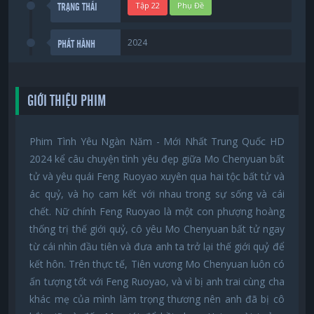
Tập 22
Phụ Đề
TRẠNG THÁI
2024
PHÁT HÀNH
GIỚI THIỆU PHIM
Phim Tình Yêu Ngàn Năm - Mới Nhất Trung Quốc HD
2024 kể câu chuyện tình yêu đẹp giữa Mo Chenyuan bất
tử và yêu quái Feng Ruoyao xuyên qua hai tộc bất tử và
ác quỷ, và họ cam kết với nhau trong sự sống và cái
chết. Nữ chính Feng Ruoyao là một con phượng hoàng
thống trị thế giới quỷ, cô yêu Mo Chenyuan bất tử ngay
từ cái nhìn đầu tiên và đưa anh ta trở lại thế giới quỷ để
kết hôn. Trên thực tế, Tiên vương Mo Chenyuan luôn có
ấn tượng tốt với Feng Ruoyao, và vì bị anh trai cùng cha
khác mẹ của mình làm trọng thương nên anh đã bị cô