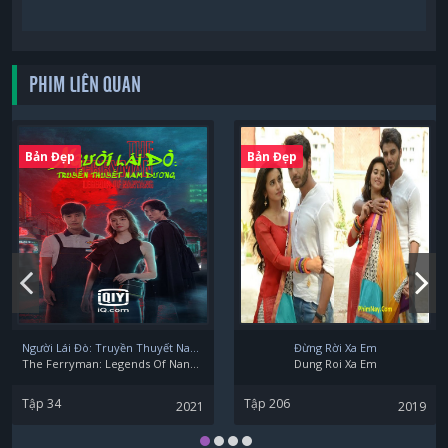
PHIM LIÊN QUAN
Bản Đẹp
Bản Đẹp
Người Lái Đò: Truyền Thuyết Nam Dương
Đừng Rời Xa Em
The Ferryman: Legends Of Nanyang
Dung Roi Xa Em
Tập 34
Tập 206
2021
2019