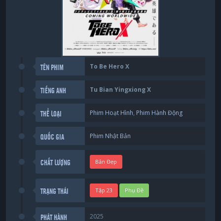
To Be Hero X
TÊN PHIM
Tu Bian Yingxiong X
TIẾNG ANH
Phim Hoạt Hình
,
Phim Hành Động
THỂ LOẠI
Phim Nhật Bản
QUỐC GIA
Bản Đẹp
CHẤT LƯỢNG
Tập 23
Phụ Đề
TRẠNG THÁI
2025
PHÁT HÀNH