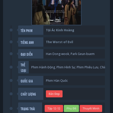
Tội Ác Kinh Hoàng
TÊN PHIM
The Worst of Evil
TIẾNG ANH
Han Dong-wook
,
Park Geun-buem
ĐẠO DIỄN
THỂ
Phim Hành Động
,
Phim Hình Sự
,
Phim Phiêu Lưu
,
Chính Kị
LOẠI
Phim Hàn Quốc
QUỐC GIA
Bản Đẹp
CHẤT LƯỢNG
Tập 12-12
Phụ Đề
Thuyết Minh
TRẠNG THÁI