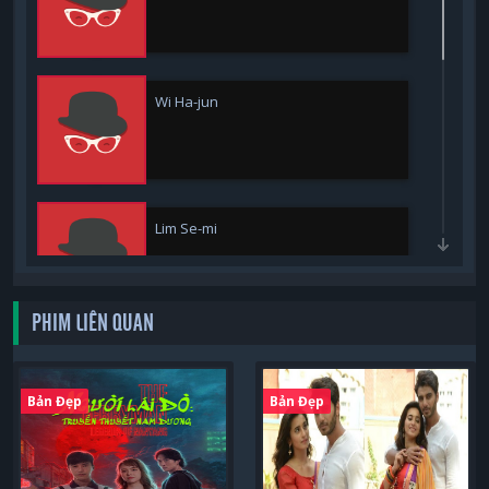
Wi Ha-jun
Lim Se-mi
PHIM LIÊN QUAN
Im Sung-jae
Bản Đẹp
Bản Đẹp
BiBi