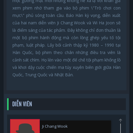
một gương mặt mới nhưng không hề xa lạ với khán giả
xem phim nhờ tham gia vào bộ phim \"Trò chơi con
mực\" phủ sóng toàn cầu. Báo Hàn kỳ vọng, diễn xuất
của hai nam diễn viên Ji Chang Wook và Wi Ha Joon sẽ
là điểm sáng của tác phẩm. Đây không chỉ đơn thuần là
một bộ phim hành động mà còn lồng ghép yếu tố tội
phạm, luật pháp. Lấy bối cảnh thập kỷ 1980 – 1990 tại
Hàn Quốc, bộ phim theo chân những điều tra viên là
cảnh sát chìm. Họ lẻn vào một đế chế tội phạm khổng lồ
và khơi dậy cuộc chiến ma túy xuyên biên giới giữa Hàn
Quốc, Trung Quốc và Nhật Bản.
DIỄN VIÊN
Ji Chang Wook