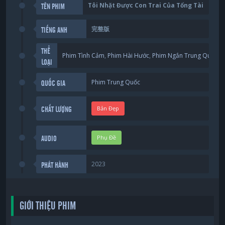
Tôi Nhặt Được Con Trai Của Tổng Tài
TÊN PHIM
完整版
TIẾNG ANH
THỂ
Phim Tình Cảm
,
Phim Hài Hước
,
Phim Ngắn Trung Quốc
LOẠI
Phim Trung Quốc
QUỐC GIA
Bản Đẹp
CHẤT LƯỢNG
Phụ Đề
AUDIO
2023
PHÁT HÀNH
GIỚI THIỆU PHIM