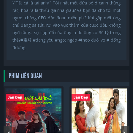
\"Tất cả là tại anh\" Tôi nhặt một đứa bé ở cạnh thùng
rác, hóa ra là thiếu gia nhà giàu? Và bạn đã cho tôi một
người chồng CEO độc đoán miễn phí? Khi gặp một ông
chú đang sa sút, rơi vào vực thẳm của cuộc đời, không
ngờ rằng... sự sụp đổ của ông là do ông có 30 tỷ trong
thẻ?#宝尊 #đang yêu #ngọt ngào #theo đuổi vợ # đống
đường
PHIM LIÊN QUAN
Bản Đẹp
Bản Đẹp