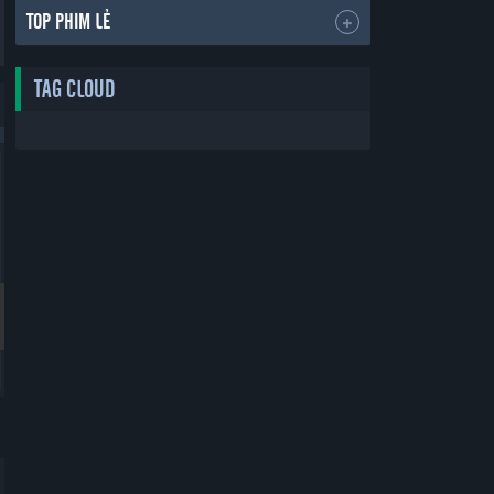
TOP PHIM LẺ
TAG CLOUD
Bản Đẹp
Bản Đẹp
Thẻ Bạn Trai
Yêu Phải Bạn Trai Sao Bắc Đẩu
Boyfriend Card
Vietsub
30 tập
30 tập
2019
2019