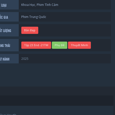
Khoa Học
,
Phim Tình Cảm
 LOẠI
Phim Trung Quốc
ỐC GIA
Bản Đẹp
ẤT LƯỢNG
Tập 23 End -21TM
Phụ Đề
Thuyết Minh
ẠNG THÁI
2025
ÁT HÀNH