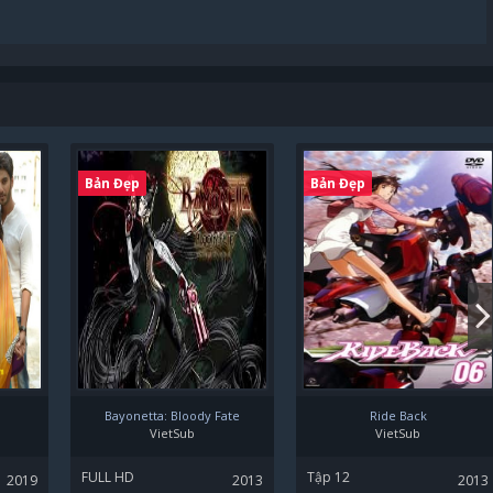
Bản Đẹp
Bản Đẹp
Bayonetta: Bloody Fate
Ride Back
VietSub
VietSub
FULL HD
Tập 12
2019
2013
2013