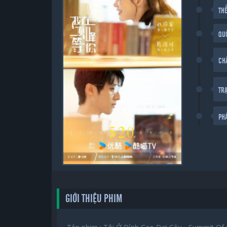
THỂ
QU
CH
TR
PH
GIỚI THIỆU PHIM