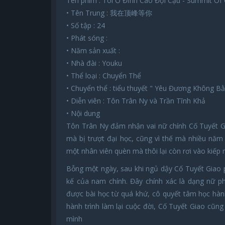
Tên phim : Tôi Ở Đỉnh Cao Đợi Cậu - Summit Of
• Tên Trung : 我在顶峰等你
• Số tập : 24
• Phát sóng :
• Năm sản xuất :
• Nhà đài : Youku
• Thể loại : Chuyển Thể
• Chuyển thể : tiểu thuyết " Yêu Đương Không B
• Diễn viên : Tôn Trân Ny và Trần Tĩnh Khả
• Nội dung
Tôn Trân Ny đảm nhận vai nữ chính Cố Tuyết G
mà bị trượt đại học, cũng vì thế mà nhiều năm 
một nhân viên quèn mà thôi lại còn rơi vào kiếp n
Bỗng một ngày, sau khi ngủ dậy Cố Tuyết Giao 
kế của nam chính. Đây chính xác là dạng nữ p
được bài học từ quá khứ, cô quyết tâm học hàn
hành trình làm lại cuộc đời, Cố Tuyết Giao cũn
mình