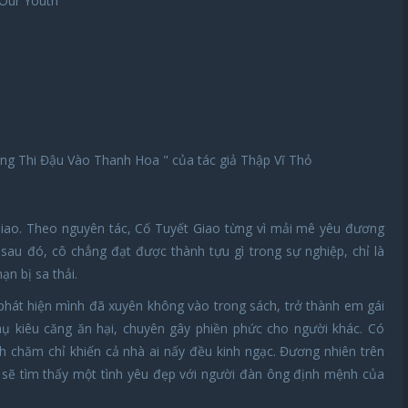
 Our Youth
ằng Thi Đậu Vào Thanh Hoa " của tác giả Thập Vĩ Thỏ
iao. Theo nguyên tác, Cố Tuyết Giao từng vì mải mê yêu đương
sau đó, cô chẳng đạt được thành tựu gì trong sự nghiệp, chỉ là
ạn bị sa thải.
phát hiện mình đã xuyên không vào trong sách, trở thành em gái
hụ kiêu căng ăn hại, chuyên gây phiền phức cho người khác. Có
h chăm chỉ khiến cả nhà ai nấy đều kinh ngạc. Đương nhiên trên
g sẽ tìm thấy một tình yêu đẹp với người đàn ông định mệnh của