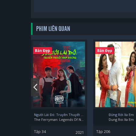
PHIM LIÊN QUAN
Bản Đẹp
Bản Đẹp
Người Lái Đò: Truyền Thuyết Nam Dương
Đừng Rời Xa Em
The Ferryman: Legends Of Nanyang
Dung Roi Xa Em
Tập 34
Tập 206
2021