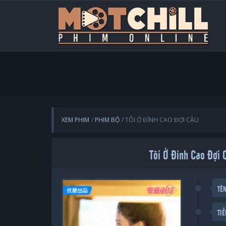
XEM PHIM
PHIM BỘ
TÔI Ở ĐỈNH CAO ĐỢI CẬU
Tôi Ở Đỉnh Cao Đợi
TÊ
TI