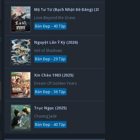
Mộ Tư Từ (Bạch Nhật Đề Đăng) (2026)
Love Beyond the Grave
Bản Đẹp - 40 Tập
Nguyệt Lân Ỷ Kỳ (2026)
Veil of Shadows
Bản Đẹp
Bản Đẹp
Bản Đẹp - 29 Tập
Xin Chào 1983 (2025)
Dream Of Golden Years
Bản Đẹp - 36 Tập
Trục Ngọc (2025)
Chasing Jade
Thẻ Bạn Trai
Yêu Phải Bạn Trai Sao Bắc Đẩu
Boyfriend Card
Vietsub
Bản Đẹp - 40 Tập
30 tập
30 tập
2019
2019