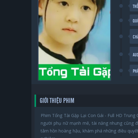
THỂ
QU
CH
AU
PH
GIỚI THIỆU PHIM
Phim Tổng Tài Gặp Lại Con Gái - Full HD Trun
người phụ nữ mạnh mẽ, tài năng nhưng cũng đầ
tâm hồn hoàng hậu, khám phá những điều quyết đị