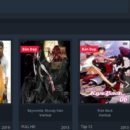
Bản Đẹp
Bản Đẹp
Bayonetta: Bloody Fate
Ride Back
VietSub
VietSub
FULL HD
Tập 12
2019
2013
2013