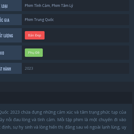
Phim Tình Cảm
,
Phim Tâm Lý
 LOẠI
Phim Trung Quốc
ỐC GIA
Bản Đẹp
ẤT LƯỢNG
Phụ Đề
DIO
2023
ÁT HÀNH
g Quốc 2023 chứa đựng những cảm xúc và tâm trạng phức tạp của
y nỗi đau lòng và tình cảm. Mỗi tập phim là một chuyến đi vào
nh, sự hy sinh và lòng hiển thị đằng sau vẻ ngoài lạnh lùng, uy