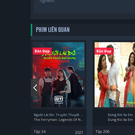
nghiêm.
PHIM LIÊN QUAN
Bản Đẹp
Bản Đẹp
Người Lái Đò: Truyền Thuyết Nam Dương
Đừng Rời Xa Em
The Ferryman: Legends Of Nanyang
Dung Roi Xa Em
Tập 34
Tập 206
2021