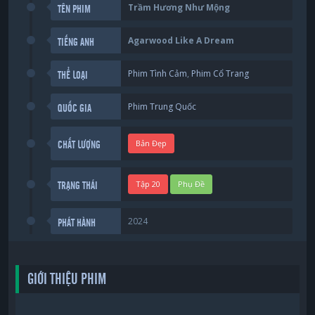
Trầm Hương Như Mộng
TÊN PHIM
Agarwood Like A Dream
TIẾNG ANH
Phim Tình Cảm
,
Phim Cổ Trang
THỂ LOẠI
Phim Trung Quốc
QUỐC GIA
Bản Đẹp
CHẤT LƯỢNG
Tập 20
Phụ Đề
TRẠNG THÁI
2024
PHÁT HÀNH
GIỚI THIỆU PHIM