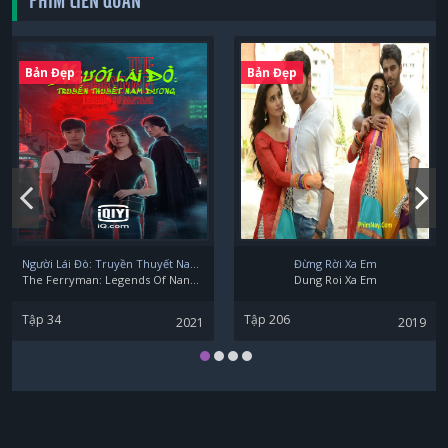
PHIM LIÊN QUAN
Bản Đẹp
Bản Đẹp
Người Lái Đò: Truyền Thuyết Nam Dương
Đừng Rời Xa Em
The Ferryman: Legends Of Nanyang
Dung Roi Xa Em
Tập 34
Tập 206
2021
2019