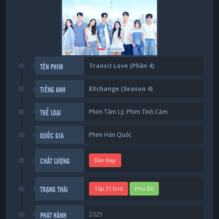
Transit Love (Phần 4)
TÊN PHIM
EXchange (Season 4)
TIẾNG ANH
Phim Tâm Lý
,
Phim Tình Cảm
THỂ LOẠI
Phim Hàn Quốc
QUỐC GIA
Bản Đẹp
CHẤT LƯỢNG
Tập 21 End
Phụ Đề
TRẠNG THÁI
2025
PHÁT HÀNH