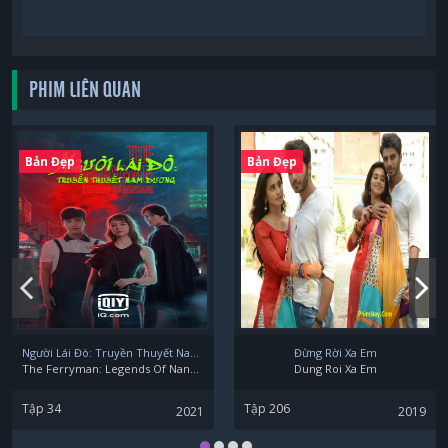
PHIM LIÊN QUAN
Bản Đẹp
Bản Đẹp
Người Lái Đò: Truyền Thuyết Nam Dương
Đừng Rời Xa Em
The Ferryman: Legends Of Nanyang
Dung Roi Xa Em
Tập 34
Tập 206
2021
2019