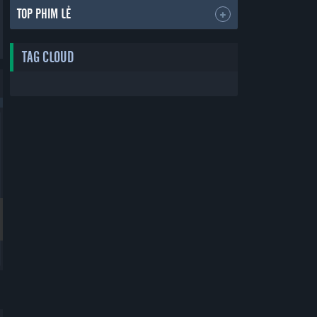
TOP PHIM LẺ
TAG CLOUD
Bản Đẹp
Bản Đẹp
Thẻ Bạn Trai
Yêu Phải Bạn Trai Sao Bắc Đẩu
Boyfriend Card
Vietsub