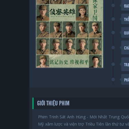
ĐẠ
THỂ
QU
CH
TR
PH
GIỚI THIỆU PHIM
Phim Trinh Sát Anh Hùng - Mới Nhất Trung Quốc
Mỹ xâm lược và viện trợ Triều Tiên lần thứ tư 