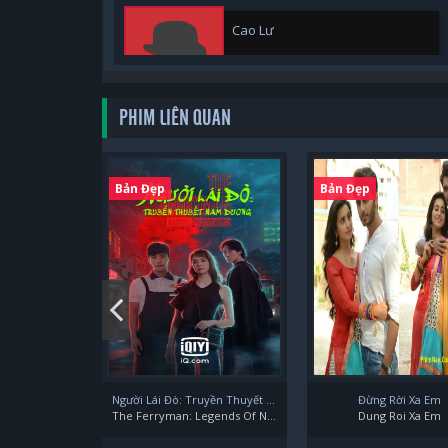
Cao Lư
PHIM LIÊN QUAN
Thượng Bạch
Bản Đẹp
Bản Đẹp
Người Lái Đò: Truyền Thuyết Nam Dương
Đừng Rời Xa Em
The Ferryman: Legends Of Nanyang
Dung Roi Xa Em