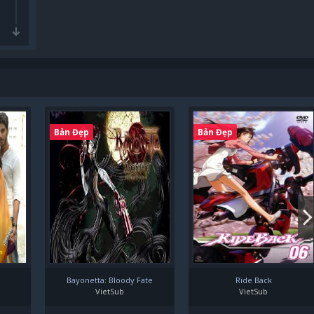
Bản Đẹp
Bản Đẹp
Bayonetta: Bloody Fate
Ride Back
VietSub
VietSub