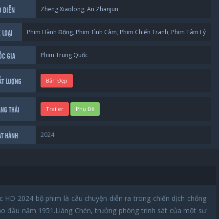
Zheng Xiaolong
,
An Zhanjun
O DIỄN
Phim Hành Động
,
Phim Tình Cảm
,
Phim Chiến Tranh
,
Phim Tâm Lý
 LOẠI
Phim Trung Quốc
ỐC GIA
Bản Đẹp
ẤT LƯỢNG
Trailer
Phụ Đề
ẠNG THÁI
2024
ÁT HÀNH
 HD 2024 bộ phim là câu chuyện diễn ra trong chiến dịch chống
vào đầu năm 1951.Liáng Chén, trưởng phòng trinh sát của một sư