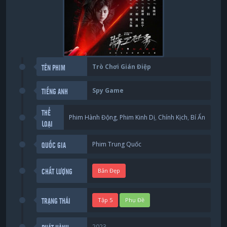
Trò Chơi Gián Điệp
TÊN PHIM
Spy Game
TIẾNG ANH
THỂ
Phim Hành Động
,
Phim Kinh Dị
,
Chính Kịch
,
Bí Ẩn
LOẠI
Phim Trung Quốc
QUỐC GIA
Bản Đẹp
CHẤT LƯỢNG
Tập 5
Phụ Đề
TRẠNG THÁI
2023