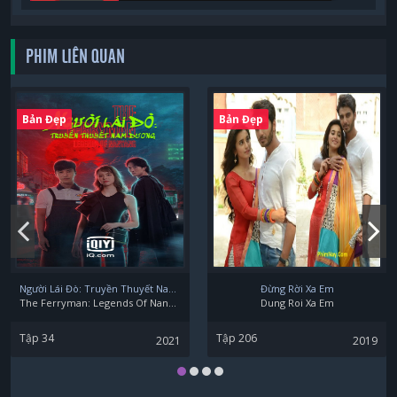
PHIM LIÊN QUAN
Han Geng
Bản Đẹp
Bản Đẹp
Người Lái Đò: Truyền Thuyết Nam Dương
Đừng Rời Xa Em
The Ferryman: Legends Of Nanyang
Dung Roi Xa Em
Tập 34
Tập 206
2021
2019