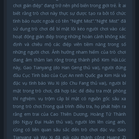
chơi gián điệp” đang trở nên phổ biến trong giới trẻ. Ít ai
biết rằng trò chơi này thực sự được tạo ra bởi tổ chức
tình báo nước ngoài có tên “Night Mist”.“Night Mist” đã
sử dụng trò chơi để bí mật lôi kéo người chơi vào các
hoạt động gián điệp trong những hoàn cảnh không xác
định và chiêu mộ các điệp viên tiềm năng trong số
những người chơi. Ảnh hưởng nham hiểm của trò chơi
đang âm thầm lan rộng trong thành phố Kim Hải.Lúc
này, Gao Tianyang (do Han Geng thủ vai), người đứng
đầu Cục Tình báo của Cục An ninh Quốc gia Kim Hải và
đặc vụ tình báo Wu Xi (do Chu Fang thủ vai), người bí
mật trong trò chơi, đã hợp tác để điều tra một phòng
thí nghiệm. vụ trộm cắp bí mật có nguồn gốc sâu xa
trong trò chơi.Trong quá trình điều tra, họ phát hiện ra
rằng em trai của Cao Thiên Dương, Hoàng Tử Thành
(do Ngụy Đại Huân thủ vai), người lớn lên cùng anh,
cũng có liên quan sâu sắc đến trò chơi đặc vụ. Gao
Tianyang và Wu Xi đã giải cứu thành công Huang Zi