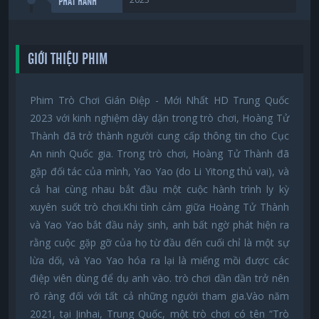
PHÁT HÀNH
GIỚI THIỆU PHIM
Phim Trò Chơi Gián Điệp - Mới Nhất HD Trung Quốc
2023 với kinh nghiệm dày dặn trong trò chơi, Hoàng Tử
Thành đã trở thành người cung cấp thông tin cho Cục
An ninh Quốc gia. Trong trò chơi, Hoàng Tử Thành đã
gặp đối tác của mình, Yao Yao (do Li Yitong thủ vai), và
cả hai cùng nhau bắt đầu một cuộc hành trình ly kỳ
xuyên suốt trò chơi.Khi tình cảm giữa Hoàng Tử Thành
và Yao Yao bắt đầu nảy sinh, anh bất ngờ phát hiện ra
rằng cuộc gặp gỡ của họ từ đầu đến cuối chỉ là một sự
lừa dối, và Yao Yao hóa ra lại là miếng mồi được các
điệp viên dùng để dụ anh vào. trò chơi dần dần trở nên
rõ ràng đối với tất cả những người tham gia.Vào năm
2021, tại Jinhai, Trung Quốc, một trò chơi có tên “Trò