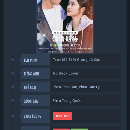
Trúc Mã Trời Giáng Là Cậu
TÊN PHIM
Go Back Lover
TIẾNG ANH
Phim Tình Cảm
,
Phim Tâm Lý
THỂ LOẠI
Phim Trung Quốc
QUỐC GIA
Bản Đẹp
CHẤT LƯỢNG