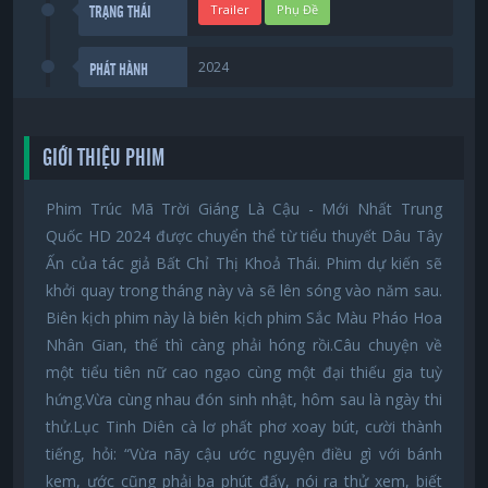
Trailer
Phụ Đề
TRẠNG THÁI
2024
PHÁT HÀNH
GIỚI THIỆU PHIM
Phim Trúc Mã Trời Giáng Là Cậu - Mới Nhất Trung
Quốc HD 2024 được chuyển thể từ tiểu thuyết Dâu Tây
Ấn của tác giả Bất Chỉ Thị Khoả Thái. Phim dự kiến sẽ
khởi quay trong tháng này và sẽ lên sóng vào năm sau.
Biên kịch phim này là biên kịch phim Sắc Màu Pháo Hoa
Nhân Gian, thế thì càng phải hóng rồi.Câu chuyện về
một tiểu tiên nữ cao ngạo cùng một đại thiếu gia tuỳ
hứng.Vừa cùng nhau đón sinh nhật, hôm sau là ngày thi
thử.Lục Tinh Diên cà lơ phất phơ xoay bút, cười thành
tiếng, hỏi: “Vừa nãy cậu ước nguyện điều gì với bánh
kem, ước cũng phải ba phút đấy, nói ra thử xem, biết