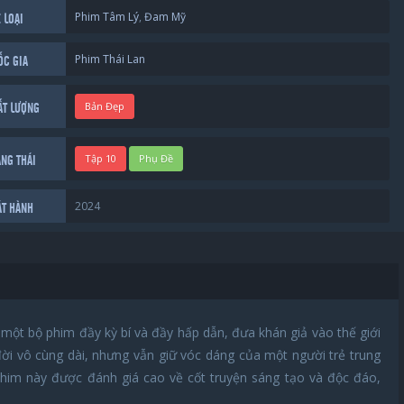
Phim Tâm Lý
,
Đam Mỹ
 LOẠI
Phim Thái Lan
ỐC GIA
Bản Đẹp
ẤT LƯỢNG
Tập 10
Phụ Đề
ẠNG THÁI
2024
ÁT HÀNH
 một bộ phim đầy kỳ bí và đầy hấp dẫn, đưa khán giả vào thế giới
ời vô cùng dài, nhưng vẫn giữ vóc dáng của một người trẻ trung
phim này được đánh giá cao về cốt truyện sáng tạo và độc đáo,