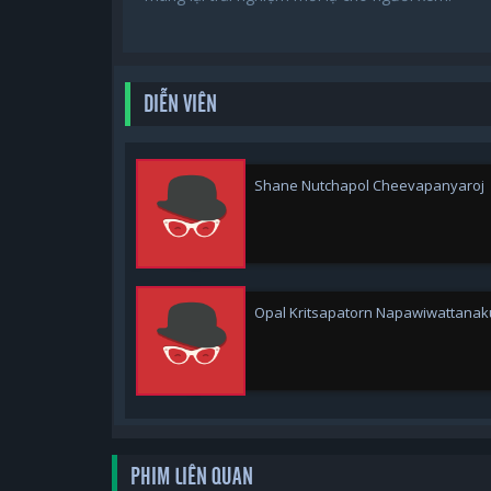
DIỄN VIÊN
Shane Nutchapol Cheevapanyaroj
Opal Kritsapatorn Napawiwattanak
PHIM LIÊN QUAN