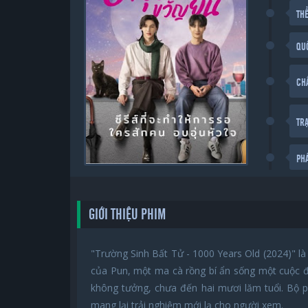
THỂ
QU
CH
TR
PH
GIỚI THIỆU PHIM
"Trường Sinh Bất Tử - 1000 Years Old (2024)" là
của Pun, một ma cà rồng bí ẩn sống một cuộc đ
không tưởng, chưa đến hai mươi lăm tuổi. Bộ 
mang lại trải nghiệm mới lạ cho người xem.