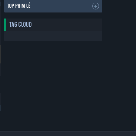
TOP PHIM LẺ
Bản Đẹp
Bản Đẹp
TAG CLOUD
Thẻ Bạn Trai
Yêu Phải Bạn Trai Sao Bắc Đẩu
Boyfriend Card
Vietsub
30 tập
30 tập
2019
2019