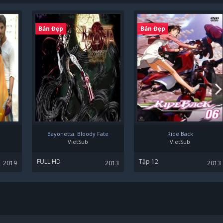
Bản Đẹp
Bản Đẹp
Bayonetta: Bloody Fate
Ride Back
VietSub
VietSub
FULL HD
Tập 12
2019
2013
2013